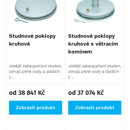
Příslušenství žebříků výprodej
Logistika pro zdravotnictví
Lešení výprodej
Regálové systémy
Modulární organizační vozík MPO
Studnové poklopy
Studnové poklopy
kruhové
kruhové s větracím
komínem
Jistější zabezpečení studen,
Jistější zabezpečení studen,
zdrojů pitné vody a dalších
zdrojů pitné vody a dalších
z ...
z ...
od 38 841
Kč
od 37 074
Kč
Zobrazit produkt
Zobrazit produkt