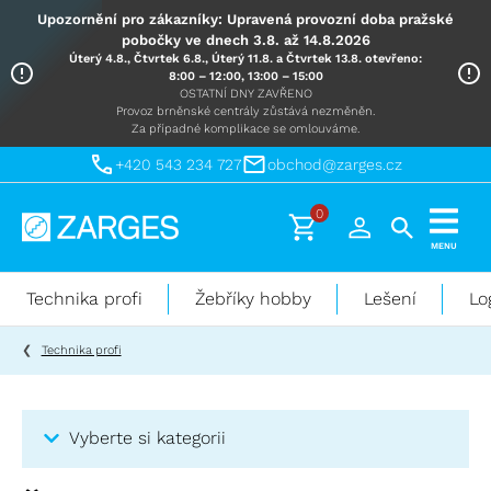
Upozornění pro zákazníky: Upravená provozní doba pražské
pobočky ve dnech 3.8. až 14.8.2026
Úterý 4.8., Čtvrtek 6.8., Úterý 11.8. a Čtvrtek 13.8. otevřeno:
8:00 – 12:00, 13:00 – 15:00
OSTATNÍ DNY ZAVŘENO
Provoz brněnské centrály zůstává nezměněn.
Za případné komplikace se omlouváme.
+420 543 234 727
obchod@zarges.cz
0
Technika
MENU
pro
práci
Technika profi
Žebříky hobby
Lešení
Lo
ve
výškách
Technika profi
Vyberte si kategorii
Kategorie