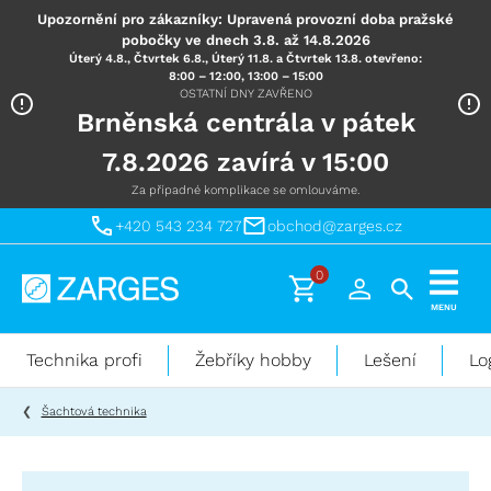
Upozornění pro zákazníky: Upravená provozní doba pražské
pobočky ve dnech 3.8. až 14.8.2026
Úterý 4.8., Čtvrtek 6.8., Úterý 11.8. a Čtvrtek 13.8. otevřeno:
8:00 – 12:00, 13:00 – 15:00
OSTATNÍ DNY ZAVŘENO
Brněnská centrála v pátek
7.8.2026 zavírá v 15:00
Za případné komplikace se omlouváme.
+420 543 234 727
obchod@zarges.cz
0
Technika
MENU
pro
práci
Technika profi
Žebříky hobby
Lešení
Lo
ve
výškách
Šachtová technika