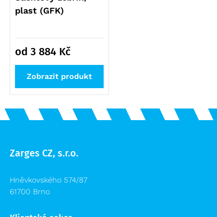
plast (GFK)
od 3 884
Kč
Zobrazit produkt
Zarges CZ, s.r.o.
Hněvkovského 574/87
61700 Brno