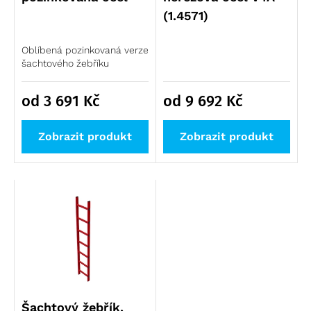
Přepravní vozíky
(1.4571)
Plošiny a schody výprodej
Speciální bedny
Příslušenství žebříků výprodej
Logistika pro zdravotnictví
Oblíbená pozinkovaná verze
Lešení výprodej
šachtového žebříku
Regálové systémy
Modulární organizační vozík MPO
od 3 691
Kč
od 9 692
Kč
Zobrazit produkt
Zobrazit produkt
Šachtový žebřík,