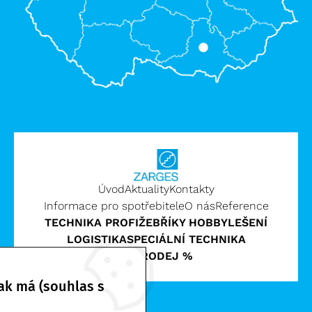
Úvod
Aktuality
Kontakty
Informace pro spotřebitele
O nás
Reference
TECHNIKA PROFI
ŽEBŘÍKY HOBBY
LEŠENÍ
LOGISTIKA
SPECIÁLNÍ TECHNIKA
VÝPRODEJ %
ak má (souhlas s
Zarges CZ, s.r.o. | © 2026