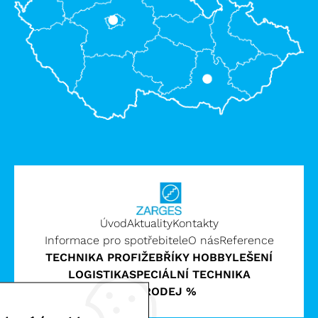
Úvod
Aktuality
Kontakty
Informace pro spotřebitele
O nás
Reference
TECHNIKA PROFI
ŽEBŘÍKY HOBBY
LEŠENÍ
LOGISTIKA
SPECIÁLNÍ TECHNIKA
VÝPRODEJ %