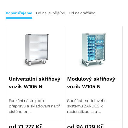
Technika pro vlaky a automobilová technika
Výstupové žebříky
Logistika výprodej
Sestavy výstupových žebříků
Šachtová technika
Žebříky a schůdky výprodej
Doporučujeme
Od nejlevnějšího
Od nejdražšího
Jednotlivé výstupové žebříky
Šachtové žebříky
Plošiny a schody výprodej
Příslušenství výstupových žebříků
Příslušenství šachtových žebříků
Příslušenství žebříků výprodej
Ochrana před pádem
Ochrana před pádem
Lešení výprodej
Studnové a šachtové poklopy
Univerzální skříňový
Modulový skříňový
vozík W105 N
vozík W105 N
Funkční nástroj pro
Součást modulového
přepravu a skladování např.
systému ZARGES k
čistého pr ...
racionalizaci a a ...
od 71 777
Kč
od 94 029
Kč