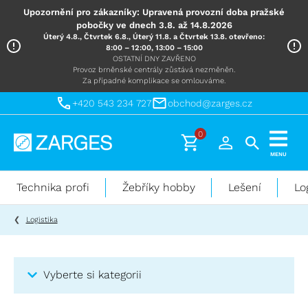
Upozornění pro zákazníky: Upravená provozní doba pražské
pobočky ve dnech 3.8. až 14.8.2026
Úterý 4.8., Čtvrtek 6.8., Úterý 11.8. a Čtvrtek 13.8. otevřeno:
8:00 – 12:00, 13:00 – 15:00
OSTATNÍ DNY ZAVŘENO
Provoz brněnské centrály zůstává nezměněn.
Za případné komplikace se omlouváme.
+420 543 234 727
obchod@zarges.cz
0
Technika
MENU
pro
práci
Technika profi
Žebříky hobby
Lešení
Lo
ve
výškách
Logistika
Vyberte si kategorii
Kategorie