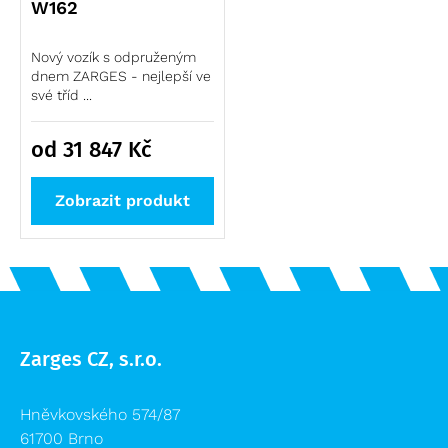
W162
Nový vozík s odpruženým
dnem ZARGES - nejlepší ve
své tříd ...
od 31 847
Kč
Zobrazit produkt
Zarges CZ, s.r.o.
Hněvkovského 574/87
61700 Brno