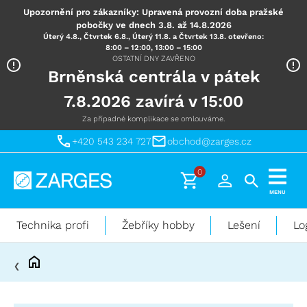
Upozornění pro zákazníky: Upravená provozní doba pražské
pobočky ve dnech 3.8. až 14.8.2026
Úterý 4.8., Čtvrtek 6.8., Úterý 11.8. a Čtvrtek 13.8. otevřeno:
8:00 – 12:00, 13:00 – 15:00
OSTATNÍ DNY ZAVŘENO
Brněnská centrála v pátek
7.8.2026 zavírá v 15:00
Za případné komplikace se omlouváme.
+420 543 234 727
obchod@zarges.cz
0
Technika
MENU
pro
práci
Technika profi
Žebříky hobby
Lešení
Lo
ve
výškách