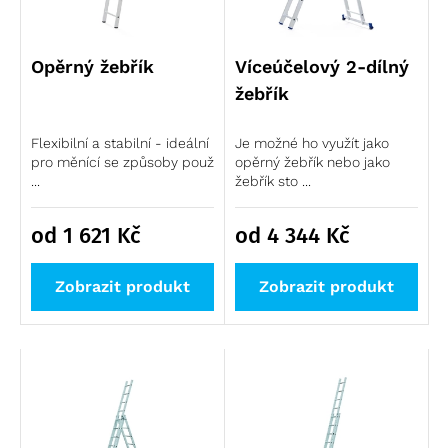
Nevíte, jaký žebřík vybrat? Pokud si s výběrem nejste
jisti, přečtěte si nejdříve náš článek o tom,
jak vybrat
Opěrný žebřík
Víceúčelový 2-dílný
žebřík
.
žebřík
Flexibilní a stabilní - ideální
Je možné ho využít jako
pro měnící se způsoby použ
opěrný žebřík nebo jako
...
žebřík sto ...
od 1 621
Kč
od 4 344
Kč
Zobrazit produkt
Zobrazit produkt