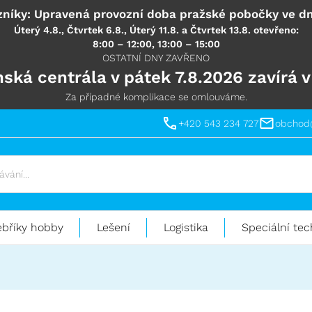
níky: Upravená provozní doba pražské pobočky ve dn
Úterý 4.8., Čtvrtek 6.8., Úterý 11.8. a Čtvrtek 13.8. otevřeno:
8:00 – 12:00, 13:00 – 15:00
OSTATNÍ DNY ZAVŘENO
ská centrála v pátek 7.8.2026 zavírá v
Za případné komplikace se omlouváme.
+420 543 234 727
obchod
ebříky hobby
Lešení
Logistika
Speciální tec