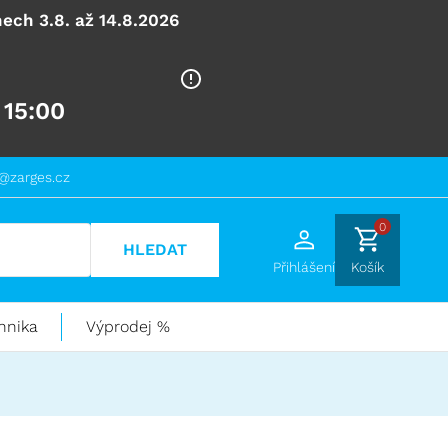
ech 3.8. až 14.8.2026
 15:00
@zarges.cz
0
HLEDAT
Přihlášení
Košík
hnika
Výprodej %