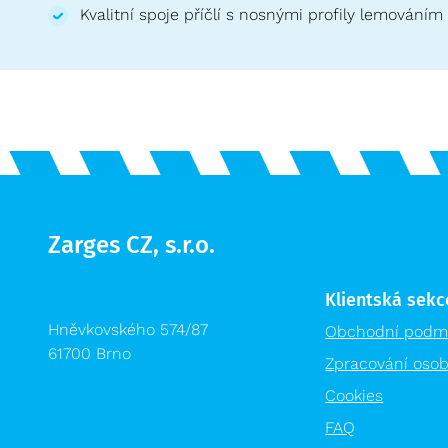
Kvalitní spoje příčlí s nosnými profily lemováním
Zarges CZ, s.r.o.
Klientská sekc
Hněvkovského 574/87
Obchodní podm
61700 Brno
Zpracování osob
Cookies
FAQ