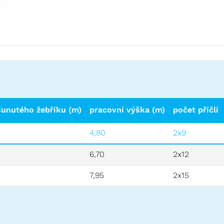
sunutého žebříku (m)
pracovní výška (m)
počet příčlí
4,80
2x9
6,70
2x12
7,95
2x15