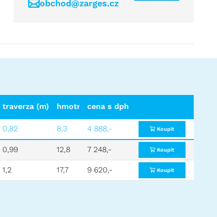
obchod@zarges.cz
traverza (m)
hmotnost (kg)
cena s dph
cena bez dph
0,82
8,3
4 888,-
4 040,-
Koupit
0,99
12,8
7 248,-
5 990,-
Koupit
1,2
17,7
9 620,-
7 950,-
Koupit