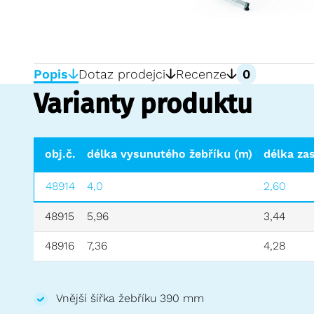
Popis
Dotaz prodejci
Recenze
0
Varianty produktu
obj.č.
délka vysunutého žebříku (m)
délka za
48914
4,0
2,60
48915
5,96
3,44
48916
7,36
4,28
Vnější šířka žebříku 390 mm