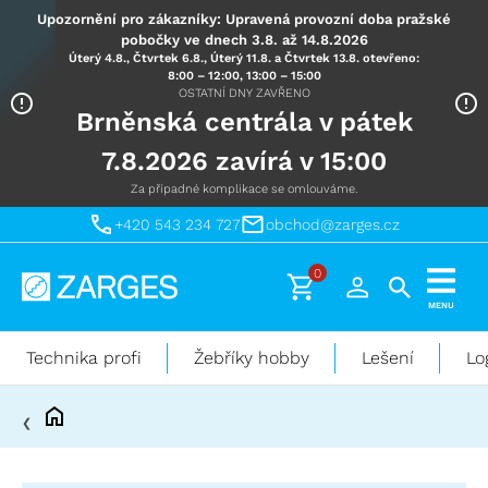
Upozornění pro zákazníky: Upravená provozní doba pražské
pobočky ve dnech 3.8. až 14.8.2026
Úterý 4.8., Čtvrtek 6.8., Úterý 11.8. a Čtvrtek 13.8. otevřeno:
8:00 – 12:00, 13:00 – 15:00
OSTATNÍ DNY ZAVŘENO
Brněnská centrála v pátek
7.8.2026 zavírá v 15:00
Za případné komplikace se omlouváme.
+420 543 234 727
obchod@zarges.cz
0
Technika
MENU
pro
práci
Technika profi
Žebříky hobby
Lešení
Lo
ve
výškách