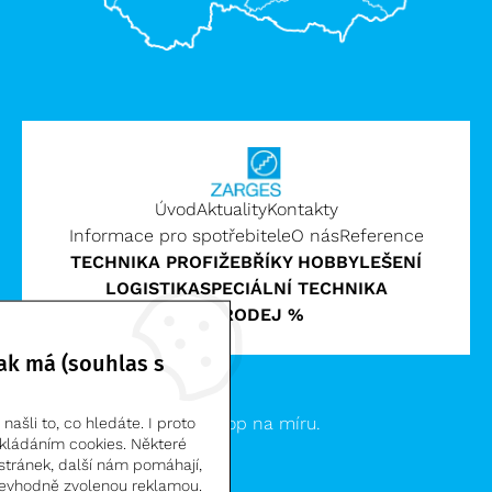
Úvod
Aktuality
Kontakty
Informace pro spotřebitele
O nás
Reference
TECHNIKA PROFI
ŽEBŘÍKY HOBBY
LEŠENÍ
LOGISTIKA
SPECIÁLNÍ TECHNIKA
VÝPRODEJ %
ak má (souhlas s
Zarges CZ, s.r.o. | © 2026
Clevero.
Chytrý eshop na míru.
ašli to, co hledáte. I proto
kládáním cookies. Některé
stránek, další nám pomáhají,
evhodně zvolenou reklamou.