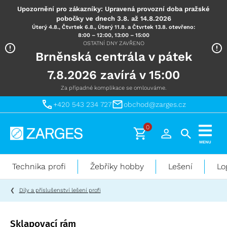
Upozornění pro zákazníky: Upravená provozní doba pražské
pobočky ve dnech 3.8. až 14.8.2026
Úterý 4.8., Čtvrtek 6.8., Úterý 11.8. a Čtvrtek 13.8. otevřeno:
8:00 – 12:00, 13:00 – 15:00
OSTATNÍ DNY ZAVŘENO
Brněnská centrála v pátek
7.8.2026 zavírá v 15:00
Za případné komplikace se omlouváme.
+420 543 234 727
obchod@zarges.cz
0
Technika
MENU
pro
práci
Technika profi
Žebříky hobby
Lešení
Lo
ve
výškách
Díly a příslušenství lešení profi
Sklapovací rám