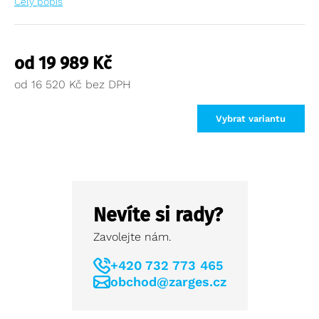
Celý popis
od
19 989
Kč
od
16 520
Kč
Vybrat variantu
Nevíte si rady?
Zavolejte nám.
+420 732 773 465
obchod@zarges.cz