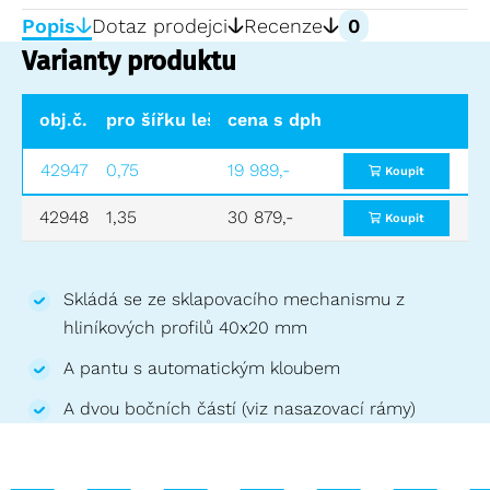
Popis
Dotaz prodejci
Recenze
0
Varianty produktu
obj.č.
pro šířku lešení (m)
cena s dph
výška (m)
počet příčl
42947
0,75
19 989,-
1,50
5
Koupit
42948
1,35
30 879,-
1,50
5
Koupit
Skládá se ze sklapovacího mechanismu z
hliníkových profilů 40x20 mm
A pantu s automatickým kloubem
A dvou bočních částí (viz nasazovací rámy)