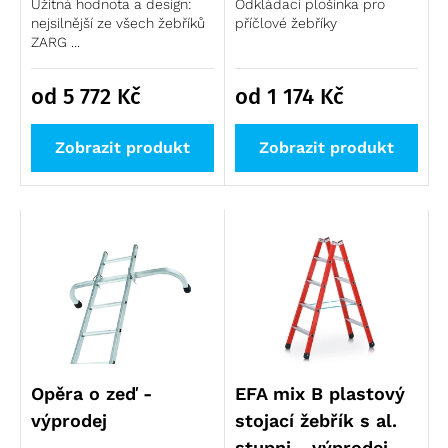
Užitná hodnota a design:
Odkládací plošinka pro
nejsilnější ze všech žebříků
příčlové žebříky
ZARG ...
od 5 772
Kč
od 1 174
Kč
Zobrazit produkt
Zobrazit produkt
Opěra o zeď -
EFA mix B plastový
výprodej
stojací žebřík s al.
stupni - výprodej