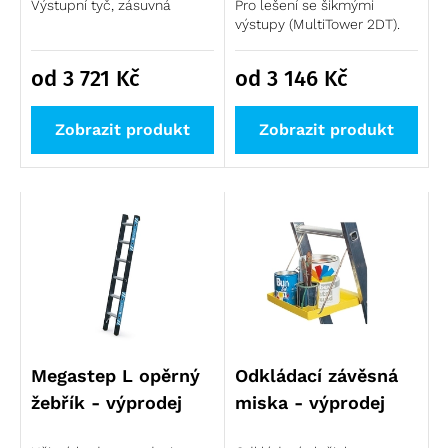
Výstupní tyč, zásuvná
Pro lešení se šikmými
výstupy (MultiTower 2DT).
od 3 721
Kč
od 3 146
Kč
Zobrazit produkt
Zobrazit produkt
Megastep L opěrný
Odkládací závěsná
žebřík - výprodej
miska - výprodej