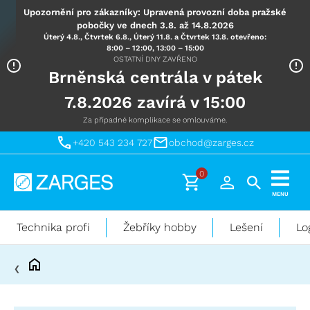
Upozornění pro zákazníky: Upravená provozní doba pražské
pobočky ve dnech 3.8. až 14.8.2026
Úterý 4.8., Čtvrtek 6.8., Úterý 11.8. a Čtvrtek 13.8. otevřeno:
8:00 – 12:00, 13:00 – 15:00
OSTATNÍ DNY ZAVŘENO
Brněnská centrála v pátek
7.8.2026 zavírá v 15:00
Za případné komplikace se omlouváme.
+420 543 234 727
obchod@zarges.cz
0
Technika
MENU
pro
práci
Technika profi
Žebříky hobby
Lešení
Lo
ve
výškách