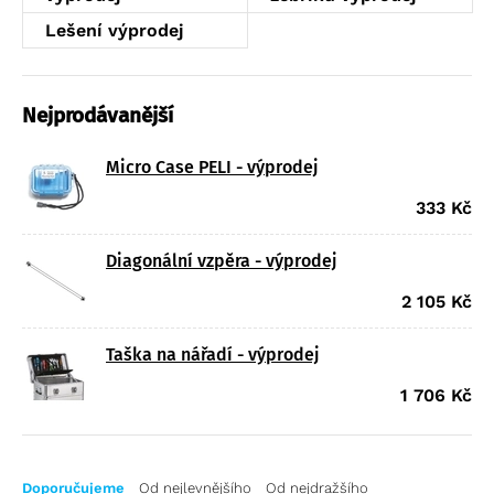
Regálové systémy
Příslušenství a náhradní díly k žebříkům
Lešení výprodej
Modulární organizační vozík MPO
Schody a plošiny
Výstupové žebříky
Nejprodávanější
Sestavy výstupových žebříků
Šachtová technika
Jednotlivé výstupové žebříky
Šachtové žebříky
Micro Case PELI - výprodej
Příslušenství výstupových žebříků
Příslušenství šachtových žebříků
333
Kč
Ochrana před pádem
Ochrana před pádem
Studnové a šachtové poklopy
Diagonální vzpěra - výprodej
2 105
Kč
Taška na nářadí - výprodej
1 706
Kč
Doporučujeme
Od nejlevnějšího
Od nejdražšího