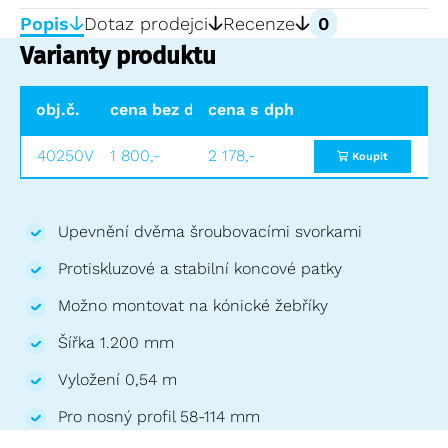
Popis
Dotaz prodejci
Recenze
0
Varianty produktu
obj.č.
cena bez dph
cena s dph
40250V
1 800,-
2 178,-
Koupit
Upevnění dvěma šroubovacími svorkami
Protiskluzové a stabilní koncové patky
Možno montovat na kónické žebříky
Šířka 1.200 mm
Vyložení 0,54 m
Pro nosný profil 58-114 mm