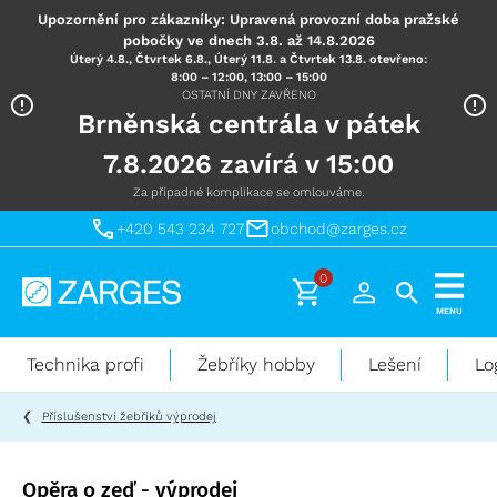
Upozornění pro zákazníky: Upravená provozní doba pražské
pobočky ve dnech 3.8. až 14.8.2026
Úterý 4.8., Čtvrtek 6.8., Úterý 11.8. a Čtvrtek 13.8. otevřeno:
8:00 – 12:00, 13:00 – 15:00
OSTATNÍ DNY ZAVŘENO
Brněnská centrála v pátek
7.8.2026 zavírá v 15:00
Za případné komplikace se omlouváme.
+420 543 234 727
obchod@zarges.cz
0
Technika
MENU
pro
práci
Technika profi
Žebříky hobby
Lešení
Lo
ve
výškách
Příslušenství žebříků výprodej
Opěra o zeď - výprodej