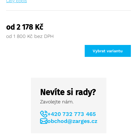
Celý popis
od
2 178
Kč
od
1 800
Kč
Vybrat variantu
Nevíte si rady?
Zavolejte nám.
+420 732 773 465
obchod@zarges.cz