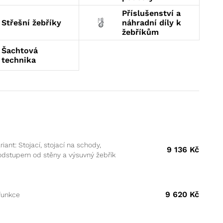
Příslušenství a
Střešní žebříky
náhradní díly k
žebříkům
Šachtová
technika
riant: Stojací, stojací na schody,
9 136
Kč
odstupem od stěny a výsuvný žebřík
9 620
Kč
funkce