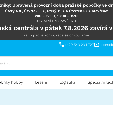
níky: Upravená provozní doba pražské pobočky ve dn
Úterý 4.8., Čtvrtek 6.8., Úterý 11.8. a Čtvrtek 13.8. otevřeno:
8:00 – 12:00, 13:00 – 15:00
OSTATNÍ DNY ZAVŘENO
ská centrála v pátek 7.8.2026 zavírá v
Za případné komplikace se omlouváme.
+420 543 234 727
obchod
ebříky hobby
Lešení
Logistika
Speciální tec