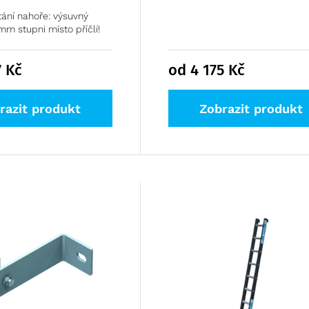
ání nahoře: výsuvný
mm stupni místo příčlí!
7
Kč
od 4 175
Kč
razit produkt
Zobrazit produkt