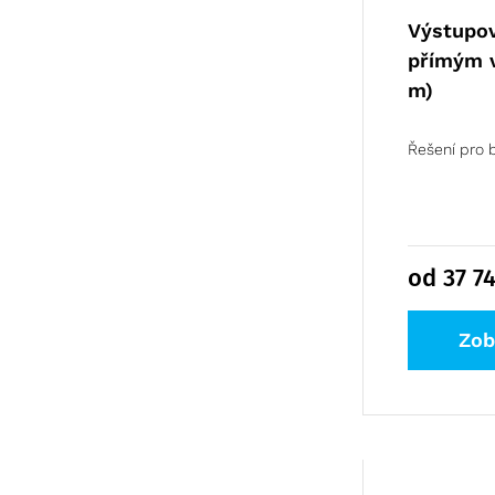
Výstupov
přímým 
m)
Řešení pro 
od 37 7
Zob