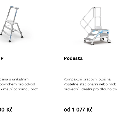
SP
Podesta
ošina s unikátním
Kompaktní pracovní plošina.
povrchem pro odvod
Volitelně stacionární nebo mobi
aximální ochranou proti
provední. Ideální pro dlouho trva
...
830
Kč
od 1 077
Kč