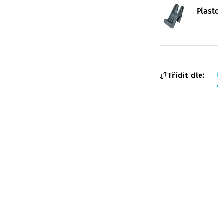
Modulární organizační vozík
Plasto
MPO
Třídit dle: