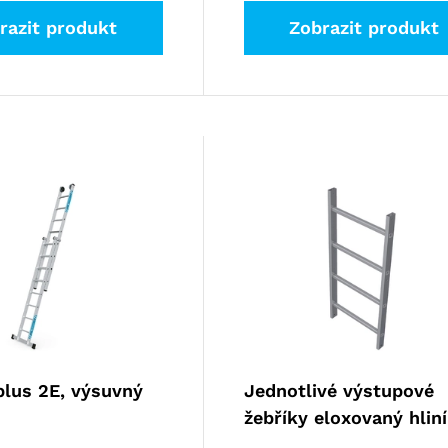
razit produkt
Zobrazit produkt
plus 2E, výsuvný
Jednotlivé výstupové
žebříky eloxovaný hlin