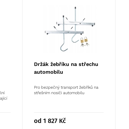
Držák žebříku na střechu
automobilu
Pro bezpečný transport žebříků na
lní
střešním nosiči automobilu
jící
od 1 827
Kč