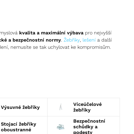
ůmyslová
kvalita a maximální výbava
pro nejvyšší
cké a bezpečnostní normy
.
Žebříky
,
lešení
a další
edení, nemusíte se tak uchylovat ke kompromisům.
, stejně jako
žebříky víceúčelové
,
bezpečnostní
 v interiéru? Naše
profi žebříky
poslouží ve skladech,
ě. Favority
kategorie
jsou
stojací žebříky
a
víceúčelové
ro pokrývače a řemeslníky.
ět v žádné domácnosti ani firmě. Žebříky z hliníku
Víceúčelové
i.
Výsuvné žebříky
žebříky
Bezpečnostní
Stojací žebříky
schůdky a
oboustranné
podesty