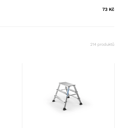
73
Kč
214 produktů