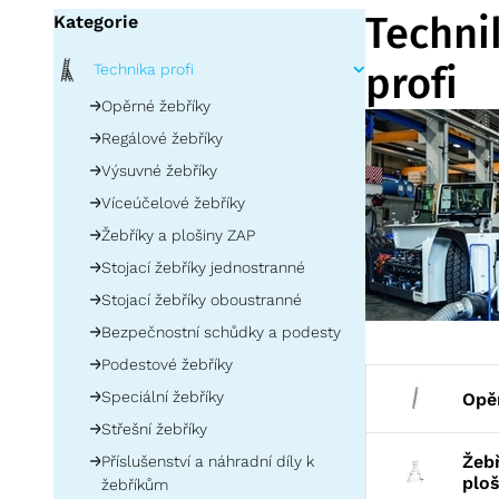
Techni
Kategorie
profi
Technika profi
Opěrné žebříky
Technika pro p
Regálové žebříky
nároky. Nabízím
Výsuvné žebříky
produkty
v této
Jakou techniku 
více informací
Víceúčelové žebříky
schůdky
,
šachto
Žebříky a plošiny ZAP
Stojací žebříky jednostranné
Hledáte stabiln
využijí je stav
Stojací žebříky oboustranné
žebříky
, z nich
Bezpečnostní schůdky a podesty
Podestové žebříky
Kvalitní
opěrné 
Speciální žebříky
pro různá použit
Opě
Střešní žebříky
Žebř
Příslušenství a náhradní díly k
plo
žebříkům