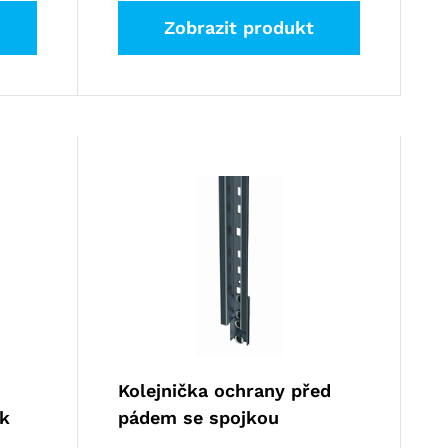
Zobrazit produkt
Kolejnička ochrany před
ík
pádem se spojkou