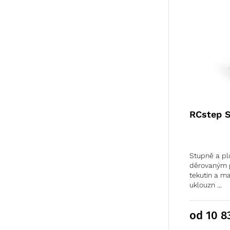
RCstep 
Stupně a pl
děrovaným 
tekutin a m
uklouzn ...
od 10 