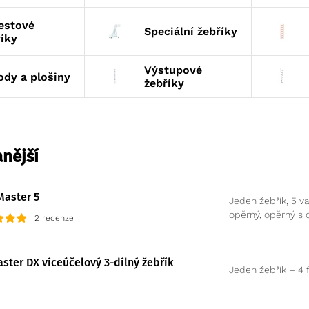
estové
Speciální žebříky
íky
Výstupové
ody a plošiny
žebříky
nější
Master 5
Jeden žebřík, 5 va
opěrný, opěrný s 
2 recenze
ster DX víceúčelový 3-dílný žebřík
Jeden žebřík – 4 