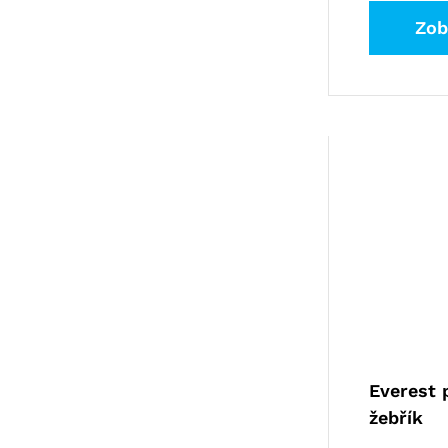
Zob
Everest 
žebřík