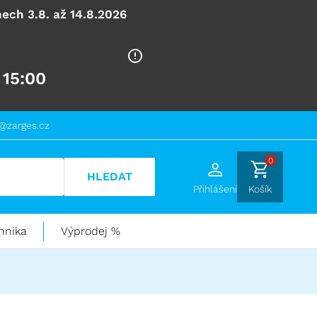
ech 3.8. až 14.8.2026
 15:00
@zarges.cz
0
HLEDAT
Přihlášení
Košík
hnika
Výprodej %