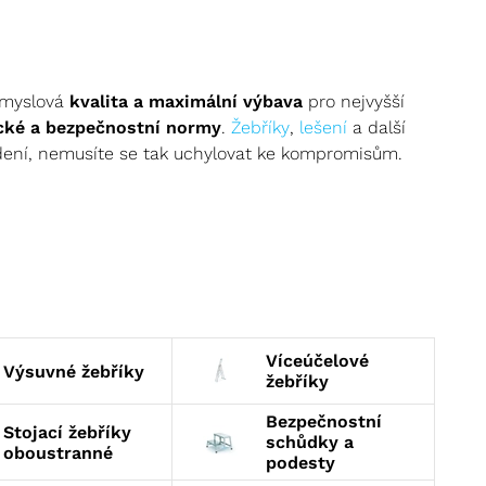
ůmyslová
kvalita a maximální výbava
pro nejvyšší
cké a bezpečnostní normy
.
Žebříky
,
lešení
a další
edení, nemusíte se tak uchylovat ke kompromisům.
, stejně jako
žebříky víceúčelové
,
bezpečnostní
 v interiéru? Naše
profi žebříky
poslouží ve skladech,
ě. Favority
kategorie
jsou
stojací žebříky
a
víceúčelové
ro pokrývače a řemeslníky.
ět v žádné domácnosti ani firmě. Žebříky z hliníku
Víceúčelové
i.
Výsuvné žebříky
žebříky
Bezpečnostní
Stojací žebříky
schůdky a
oboustranné
podesty