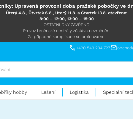
níky: Upravená provozní doba pražské pobočky ve dn
Úterý 4.8., Čtvrtek 6.8., Úterý 11.8. a Čtvrtek 13.8. otevřeno:
8:00 – 12:00, 13:00 – 15:00
OSTATNÍ DNY ZAVŘENO
Provoz brněnské centrály zůstáva nezměněn.
Za případné komplikace se omlouváme.
+420 543 234 727
obchod
ebříky hobby
Lešení
Logistika
Speciální tec