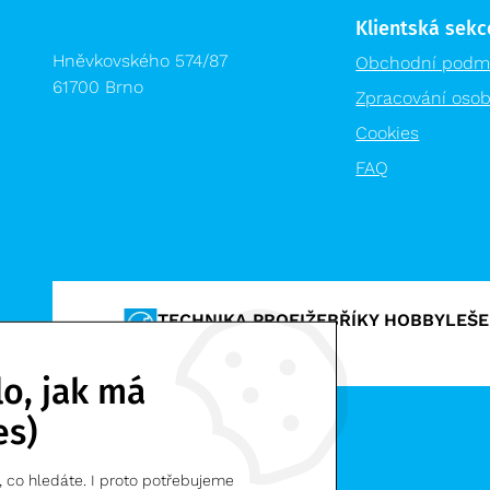
Klientská sekc
Hněvkovského 574/87
Obchodní podm
61700 Brno
Zpracování osob
Cookies
FAQ
TECHNIKA PROFI
ŽEBŘÍKY HOBBY
LEŠE
VÝPRODEJ %
o, jak má
es)
Zarges CZ, s.r.o. | © 2026
, co hledáte. I proto potřebujeme