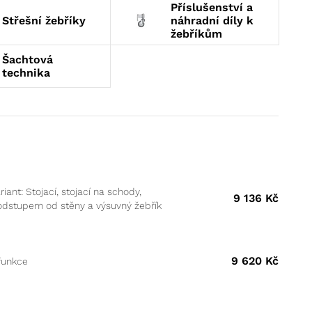
Příslušenství a
Střešní žebříky
náhradní díly k
žebříkům
Šachtová
technika
riant: Stojací, stojací na schody,
9 136
Kč
odstupem od stěny a výsuvný žebřík
9 620
Kč
funkce