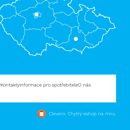
y
Kontakty
Informace pro spotřebitele
O nás
Clevero.
Chytrý eshop na míru.