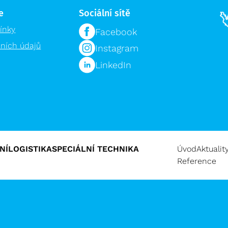
e
Sociální sítě
ínky
Facebook
ních údajů
Instagram
LinkedIn
NÍ
LOGISTIKA
SPECIÁLNÍ TECHNIKA
Úvod
Aktualit
Reference