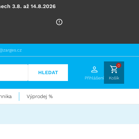
ech 3.8. až 14.8.2026
@zarges.cz
0
HLEDAT
Přihlášení
Košík
hnika
Výprodej %