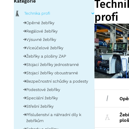
Techni
Kategorie
profi
Technika profi
Opěrné žebříky
Technika pro p
Regálové žebříky
nároky. Nabízím
Výsuvné žebříky
produkty
v této
Jakou techniku 
více informací
Víceúčelové žebříky
schůdky
,
šachto
Žebříky a plošiny ZAP
Stojací žebříky jednostranné
Hledáte stabiln
využijí je stav
Stojací žebříky oboustranné
žebříky
, z nich
Bezpečnostní schůdky a podesty
Podestové žebříky
Kvalitní
opěrné 
Speciální žebříky
pro různá použit
Opě
Střešní žebříky
Žebř
Příslušenství a náhradní díly k
plo
žebříkům
Schody a plošiny