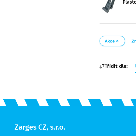
Plasto
MPO
Akce
Zr
Třídit dle:
Zarges CZ, s.r.o.