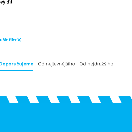
vý díl
ušit filtr
Doporučujeme
Od nejlevnějšího
Od nejdražšího