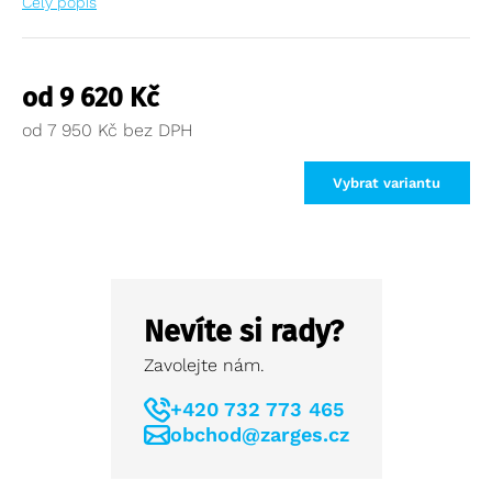
Celý popis
od
9 620
Kč
od
7 950
Kč
Vybrat variantu
Nevíte si rady?
Zavolejte nám.
+420 732 773 465
obchod@zarges.cz