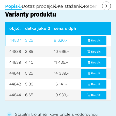
Popis
Dotaz prodejci
Ke stažení
Recenze
0
Varianty produktu
obj.č.
délka jako 2-dílný (m)
cena s dph
délka vysunutého že
44837
3,25
9 620,-
4,40
Koupit
44838
3,85
10 696,-
5,25
Koupit
44839
4,40
11 435,-
6,10
Koupit
44841
5,25
14 339,-
7,20
Koupit
44842
5,80
16 141,-
8,30
Koupit
44844
6,65
19 989,-
9,45
Koupit
Stabilní trojúhelníkové příčle s vodorovnou