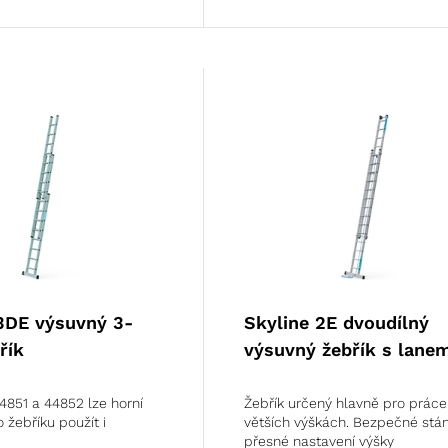
3DE výsuvný 3-
Skyline 2E dvoudílný
řík
výsuvný žebřík s lane
44851 a 44852 lze horní
Žebřík určený hlavně pro práce
o žebříku použít i
větších výškách. Bezpečné stán
ě
přesné nastavení výšky