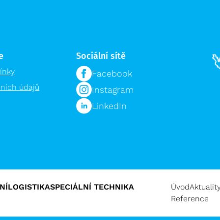
e
Sociální sítě
ínky
Facebook
ních údajů
Instagram
LinkedIn
NÍ
LOGISTIKA
SPECIÁLNÍ TECHNIKA
Úvod
Aktualit
Reference