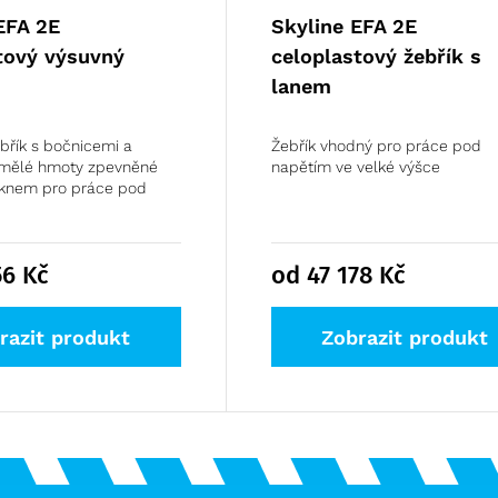
EFA 2E
Skyline EFA 2E
tový výsuvný
celoplastový žebřík s
lanem
ebřík s bočnicemi a
Žebřík vhodný pro práce pod
umělé hmoty zpevněné
napětím ve velké výšce
áknem pro práce pod
56
Kč
od 47 178
Kč
razit produkt
Zobrazit produkt