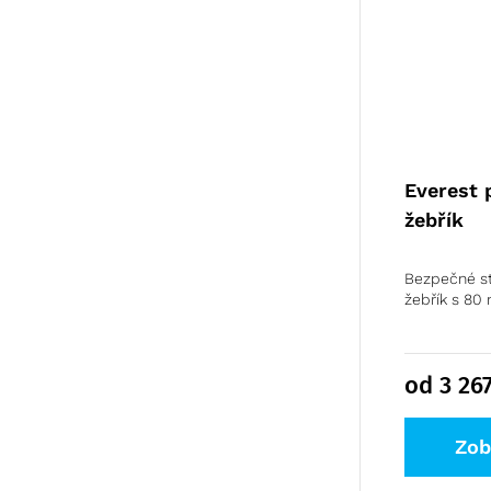
Modulární organizační vozík
MPO
Everest 
žebřík
Bezpečné st
žebřík s 80 
od 3 26
Zob