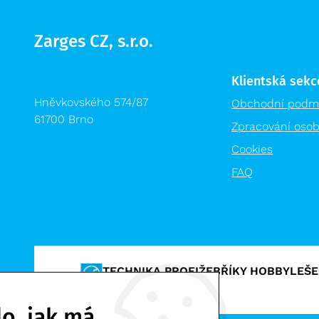
Zarges CZ, s.r.o.
Klientská sekc
Hněvkovského 574/87
Obchodní podm
61700 Brno
Zpracování osob
Cookies
FAQ
TECHNIKA PROFI
ŽEBŘÍKY HOBBY
LEŠE
VÝPRODEJ %
o, jak má