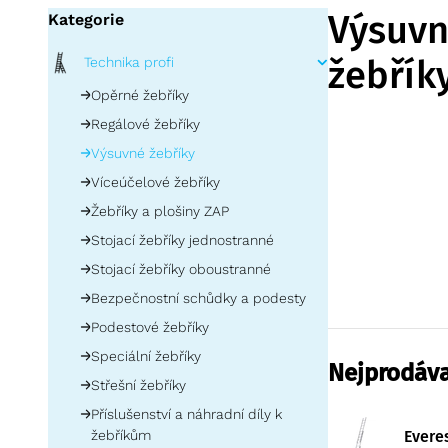
Výsuv
Kategorie
žebřík
Technika profi
Opěrné žebříky
Výsuvný žebřík
j
Regálové žebříky
Plastové výsuvn
Výsuvné žebříky
zpevněné skeln
pro snadné vys
více informací
Víceúčelové žebříky
Žebříky a plošiny ZAP
Zarges
výsuvné 
Stojací žebříky jednostranné
nastavit délku 
Jsou vybaveny
Stojací žebříky oboustranné
být použity pro 
Bezpečnostní schůdky a podesty
Podestové žebříky
Speciální žebříky
Nejprodáva
Střešní žebříky
Příslušenství a náhradní díly k
žebříkům
Evere