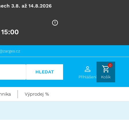
ech 3.8. až 14.8.2026
 15:00
@zarges.cz
0
HLEDAT
Přihlášení
Košík
hnika
Výprodej %