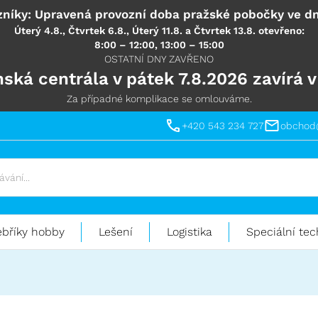
níky: Upravená provozní doba pražské pobočky ve dn
Úterý 4.8., Čtvrtek 6.8., Úterý 11.8. a Čtvrtek 13.8. otevřeno:
8:00 – 12:00, 13:00 – 15:00
OSTATNÍ DNY ZAVŘENO
ská centrála v pátek 7.8.2026 zavírá v
Za případné komplikace se omlouváme.
+420 543 234 727
obchod
ebříky hobby
Lešení
Logistika
Speciální tec