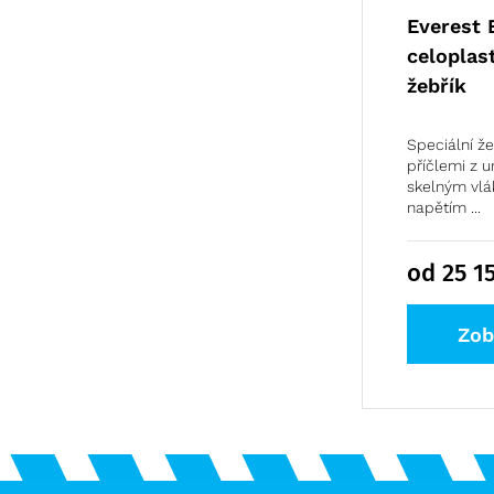
Everest 
celoplas
žebřík
Speciální ž
příčlemi z 
skelným vl
napětím ...
od 25 1
Zob