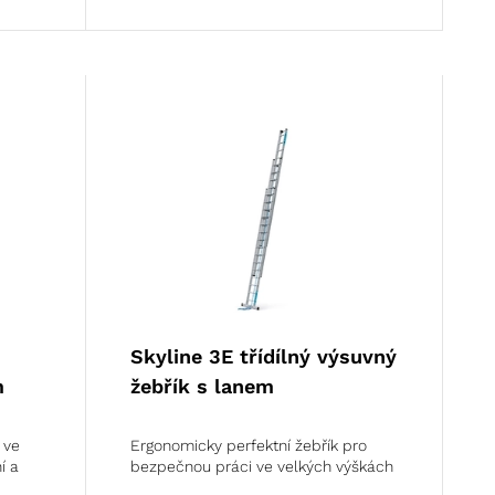
Skyline 3E třídílný výsuvný
m
žebřík s lanem
 ve
Ergonomicky perfektní žebřík pro
í a
bezpečnou práci ve velkých výškách