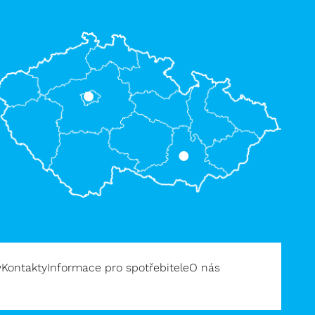
y
Kontakty
Informace pro spotřebitele
O nás