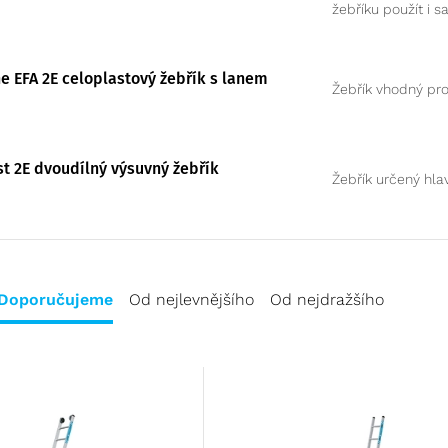
ne EFA 2E celoplastový žebřík s lanem
Žebřík vhodný pr
st 2E dvoudílný výsuvný žebřík
Žebřík určený hla
Doporučujeme
Od nejlevnějšího
Od nejdražšího