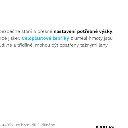
 bezpečné stání a přesné
nastavení potřebné výšky
.
bě jisker.
Celoplastové žebříky
z umělé hmoty jsou
udílné a třídílné, mohou být opatřeny tažnými lany
bilitu
.
jí
variabilní délku
, což znamená, že lze snadno
výškách a umožňuje přístup ke složitějším místům.
tane
stabilní a bezpečný
během používání.
Mohou
a 44852 lze horní díl 3-dílného
8 881
Kč