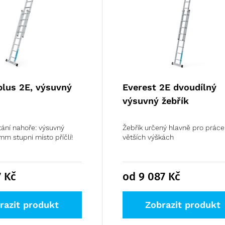
plus 2E, výsuvný
Everest 2E dvoudílný
výsuvný žebřík
ání nahoře: výsuvný
Žebřík určený hlavně pro práce
mm stupni místo příčlí!
větších výškách
7
Kč
od 9 087
Kč
razit produkt
Zobrazit produkt