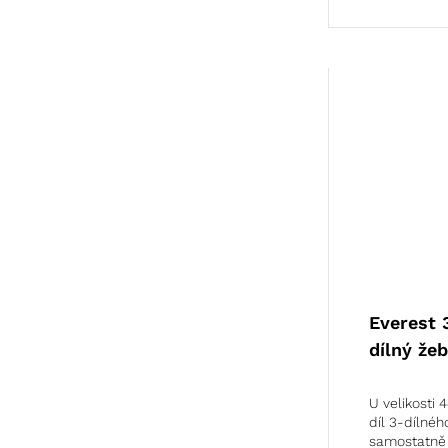
Everest 
dílný žeb
U velikosti 
díl 3-dílnéh
samostatn