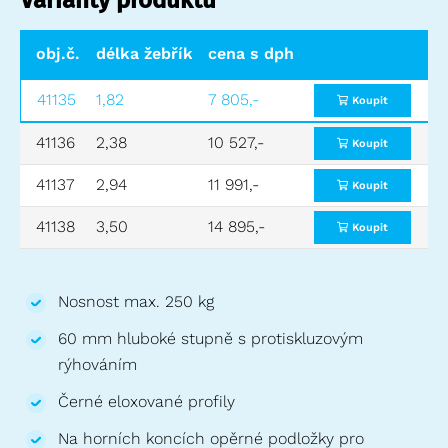
obj.č.
délka žebříku (m)
cena s dph
pracovní výška (m)
pří
41135
1,82
7 805,-
2,65
-
Koupit
41136
2,38
10 527,-
3,15
-
Koupit
41137
2,94
11 991,-
3,70
-
Koupit
41138
3,50
14 895,-
4,25
0,79
Koupit
Nosnost max. 250 kg
60 mm hluboké stupně s protiskluzovým
rýhováním
Černé eloxované profily
Na horních koncích opěrné podložky pro