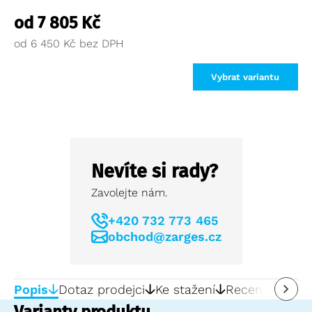
od
7 805
Kč
od
6 450
Kč
Vybrat variantu
Nevíte si rady?
Zavolejte nám.
+420 732 773 465
obchod@zarges.cz
Popis
Dotaz prodejci
Ke stažení
Recenze
0
Varianty produktu