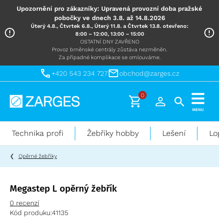
Upozornění pro zákazníky: Upravená provozní doba pražské
pobočky ve dnech 3.8. až 14.8.2026
Úterý 4.8., Čtvrtek 6.8., Úterý 11.8. a Čtvrtek 13.8. otevřeno:
8:00 – 12:00, 13:00 – 15:00
OSTATNÍ DNY ZAVŘENO
Provoz brněnské centrály zůstáva nezměněn.
Za případné komplikace se omlouváme.
+420 543 234 727
obchod@zarges.cz
0
Technika
MENU
pro
práci
Technika profi
Žebříky hobby
Lešení
Lo
ve
výškách
Opěrné žebříky
Megastep L opěrný žebřík
0 recenzí
Kód produku:
41135