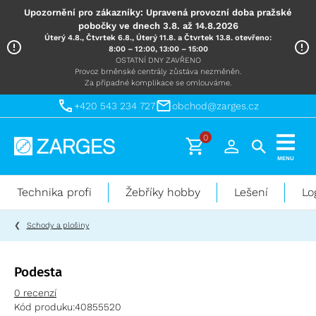
Upozornění pro zákazníky: Upravená provozní doba pražské
pobočky ve dnech 3.8. až 14.8.2026
Úterý 4.8., Čtvrtek 6.8., Úterý 11.8. a Čtvrtek 13.8. otevřeno:
8:00 – 12:00, 13:00 – 15:00
OSTATNÍ DNY ZAVŘENO
Provoz brněnské centrály zůstáva nezměněn.
Za případné komplikace se omlouváme.
+420 543 234 727
obchod@zarges.cz
0
Technika
MENU
pro
práci
Technika profi
Žebříky hobby
Lešení
Lo
ve
výškách
Schody a plošiny
Podesta
0 recenzí
Kód produku:
40855520