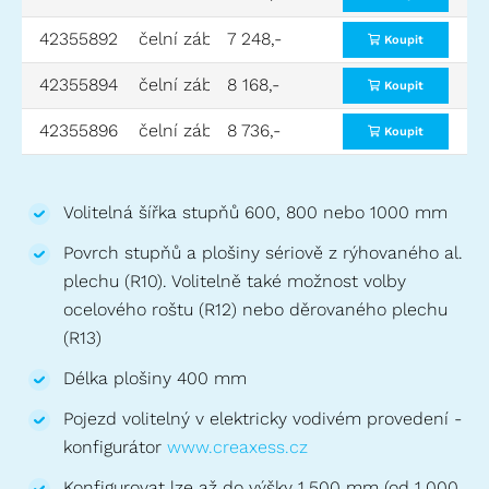
42355892
čelní zábradlí na plošině
7 248,-
Koupit
42355894
čelní zábradlí na plošině
8 168,-
Koupit
42355896
čelní zábradlí na plošině
8 736,-
Koupit
Volitelná šířka stupňů 600, 800 nebo 1000 mm
Povrch stupňů a plošiny sériově z rýhovaného al.
plechu (R10). Volitelně také možnost volby
ocelového roštu (R12) nebo děrovaného plechu
(R13)
Délka plošiny 400 mm
Pojezd volitelný v elektricky vodivém provedení -
konfigurátor
www.creaxess.cz
Konfigurovat lze až do výšky 1.500 mm (od 1.000