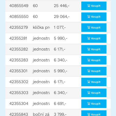
40855549
60
25 446,-
Koupit
40855550
60
29 064,-
Koupit
42355279
klička pro odnímatelné zábradlí a madlo
1 077,-
Koupit
42355281
jednostranné madlo
5 990,-
Koupit
42355282
jednostranné madlo
6 171,-
Koupit
42355283
jednostranné madlo
6 340,-
Koupit
42355301
jednostranné madlo
5 990,-
Koupit
42355302
jednostranné madlo
6 171,-
Koupit
42355303
jednostranné madlo
6 340,-
Koupit
42355304
jednostranné madlo
6 691,-
Koupit
42355843
boční zábradlí na plošině
3 799,-
Koupit