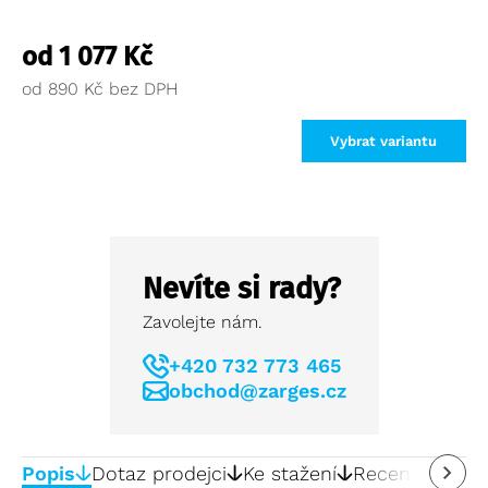
od
1 077
Kč
od
890
Kč
Vybrat variantu
Nevíte si rady?
Zavolejte nám.
+420 732 773 465
obchod@zarges.cz
Popis
Dotaz prodejci
Ke stažení
Recenze
0