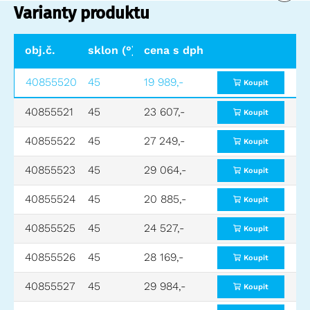
Varianty produktu
obj.č.
sklon (°)
cena s dph
40855520
45
19 989,-
Koupit
40855521
45
23 607,-
Koupit
40855522
45
27 249,-
Koupit
40855523
45
29 064,-
Koupit
40855524
45
20 885,-
Koupit
40855525
45
24 527,-
Koupit
40855526
45
28 169,-
Koupit
40855527
45
29 984,-
Koupit