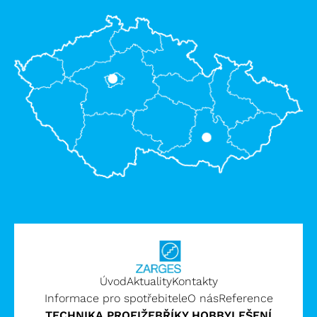
Úvod
Aktuality
Kontakty
Informace pro spotřebitele
O nás
Reference
TECHNIKA PROFI
ŽEBŘÍKY HOBBY
LEŠENÍ