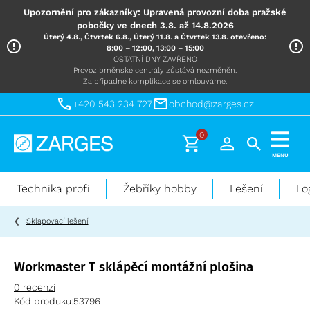
Upozornění pro zákazníky: Upravená provozní doba pražské
pobočky ve dnech 3.8. až 14.8.2026
Úterý 4.8., Čtvrtek 6.8., Úterý 11.8. a Čtvrtek 13.8. otevřeno:
8:00 – 12:00, 13:00 – 15:00
OSTATNÍ DNY ZAVŘENO
Provoz brněnské centrály zůstává nezměněn.
Za případné komplikace se omlouváme.
+420 543 234 727
obchod@zarges.cz
0
Technika
MENU
pro
práci
Technika profi
Žebříky hobby
Lešení
Lo
ve
výškách
Sklapovací lešení
Workmaster T sklápěcí montážní plošina
0 recenzí
Kód produku:
53796