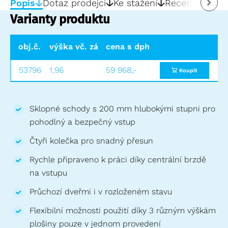
Popis
Dotaz prodejci
Ke stažení
Recenze
0
Varianty produktu
obj.č.
výška vč. zábradlí (m)
cena s dph
pracovní výška (m)
53796
1,96
59 968,-
3,00
Koupit
Sklopné schody s 200 mm hlubokými stupni pro
pohodlný a bezpečný vstup
Čtyři kolečka pro snadný přesun
Rychle připraveno k práci díky centrální brzdě
na vstupu
Průchozí dveřmi i v rozloženém stavu
Flexibilní možnosti použití díky 3 různým výškám
plošiny pouze v jednom provedení