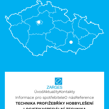
Úvod
Aktuality
Kontakty
Informace pro spotřebitele
O nás
Reference
TECHNIKA PROFI
ŽEBŘÍKY HOBBY
LEŠENÍ