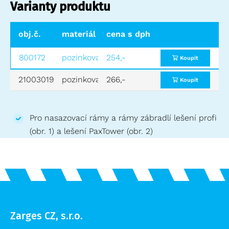
Varianty produktu
obj.č.
materiál
cena s dph
průměr (mm)
viz obr.
800172
pozinkovaná ocel
254,-
50
1
Koupit
21003019
pozinkovaná ocel
266,-
45
2
Koupit
Pro nasazovací rámy a rámy zábradlí lešení profi
(obr. 1) a lešení PaxTower (obr. 2)
Zarges CZ, s.r.o.