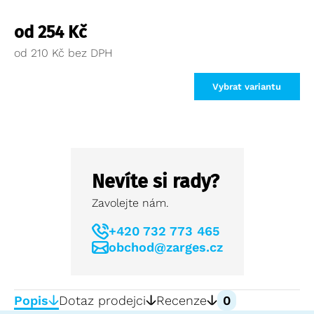
od
254
Kč
od
210
Kč
Vybrat variantu
Nevíte si rady?
Zavolejte nám.
+420 732 773 465
obchod@zarges.cz
Popis
Dotaz prodejci
Recenze
0