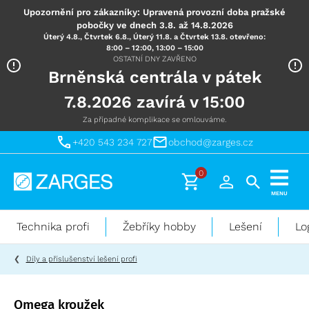
Upozornění pro zákazníky: Upravená provozní doba pražské
pobočky ve dnech 3.8. až 14.8.2026
Úterý 4.8., Čtvrtek 6.8., Úterý 11.8. a Čtvrtek 13.8. otevřeno:
8:00 – 12:00, 13:00 – 15:00
OSTATNÍ DNY ZAVŘENO
Brněnská centrála v pátek
7.8.2026 zavírá v 15:00
Za případné komplikace se omlouváme.
+420 543 234 727
obchod@zarges.cz
0
Technika
MENU
pro
práci
Technika profi
Žebříky hobby
Lešení
Lo
ve
výškách
Díly a příslušenství lešení profi
Omega kroužek