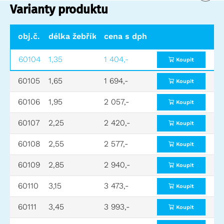
Varianty produktu
obj.č.
délka žebříku (m)
cena s dph
pracovní výška (m)
p
60104
1,35
1 404,-
2,45
2
Koupit
60105
1,65
1 694,-
2,75
2
Koupit
60106
1,95
2 057,-
3,05
2
Koupit
60107
2,25
2 420,-
3,35
2
Koupit
60108
2,55
2 577,-
3,65
2
Koupit
60109
2,85
2 940,-
3,95
2
Koupit
60110
3,15
3 473,-
4,25
2
Koupit
60111
3,45
3 993,-
4,55
2
Koupit