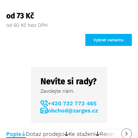
od
73
Kč
od
60
Kč
Vybrat variantu
Nevíte si rady?
Zavolejte nám.
+420 732 773 465
obchod@zarges.cz
Popis
Dotaz prodejci
Ke stažení
Recenze
0