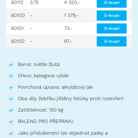
60112
3,75
4 320,-
4,85
2
Koupit
60100
-
1 379,-
prodloužení
v
Koupit
60101
-
73,-
patka pro 60104-60109
v
Koupit
60102
-
97,-
patka pro 60110-60112
v
Koupit
Barva: světle žlutá
Dřevo: kategorie výběr
Povrchová úprava: akrylátový lak
Oba díly žebříku jištěny řetízky proti rozevření
Zatížitelnost: 150 kg
BALENO PRO PŘEPRAVU
Jako příslušenství lze objednat patky a