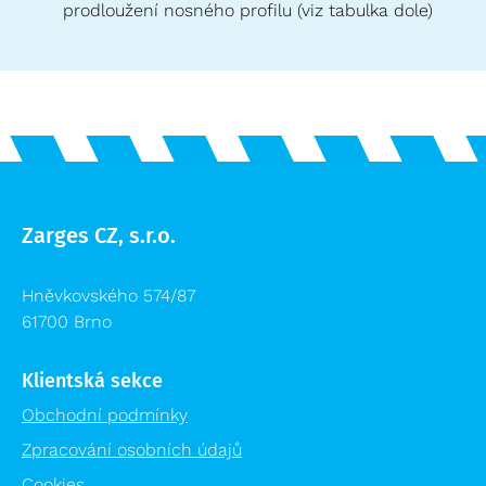
prodloužení nosného profilu (viz tabulka dole)
Zarges CZ, s.r.o.
Hněvkovského 574/87
61700 Brno
Klientská sekce
Obchodní podmínky
Zpracování osobních údajů
Cookies