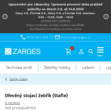
Upozornění pro zákazníky: Upravená provozní doba pražské
pobočky ve dnech 3.8. až 14.8.2026
Úterý 4.8., Čtvrtek 6.8., Úterý 11.8. a Čtvrtek 13.8. otevřeno:
8:00 – 12:00, 13:00 – 15:00
OSTATNÍ DNY ZAVŘENO
Provoz brněnské centrály zůstáva nezměněn.
Za případné komplikace se omlouváme.
+420 543 234 727
obchod@zarges.cz
0
Technika
MENU
pro
práci
Technika profi
Žebříky hobby
Lešení
Lo
ve
výškách
Žebříky hobby
Dřevěný stojací žebřík (štafle)
0 recenzí
Kód produku:
60104