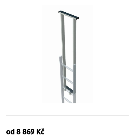
od
8 869
Kč