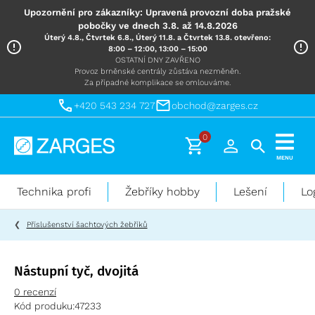
Upozornění pro zákazníky: Upravená provozní doba pražské
pobočky ve dnech 3.8. až 14.8.2026
Úterý 4.8., Čtvrtek 6.8., Úterý 11.8. a Čtvrtek 13.8. otevřeno:
8:00 – 12:00, 13:00 – 15:00
OSTATNÍ DNY ZAVŘENO
Provoz brněnské centrály zůstáva nezměněn.
Za případné komplikace se omlouváme.
+420 543 234 727
obchod@zarges.cz
0
Technika
MENU
pro
práci
Technika profi
Žebříky hobby
Lešení
Lo
ve
výškách
Příslušenství šachtových žebříků
Nástupní tyč, dvojitá
0 recenzí
Kód produku:
47233