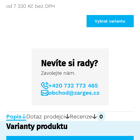
od
7 330
Kč
Vybrat variantu
Nevíte si rady?
Zavolejte nám.
+420 732 773 465
obchod@zarges.cz
Popis
Dotaz prodejci
Recenze
0
Varianty produktu