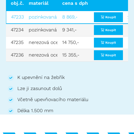
obj.č.
materiál
cena s dph
vnitřní šířka (mm)
vhodn
47233
pozinkovaná ocel
8 869,-
300
pozin
Koupit
47234
pozinkovaná ocel
9 341,-
400
pozin
Koupit
47235
nerezová ocel
14 750,-
300
nerez
Koupit
47236
nerezová ocel
15 355,-
400
nerez
Koupit
K upevnění na žebřík
Lze ji zasunout dolů
Včetně upevňovacího materiálu
Délka 1.500 mm