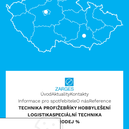
Úvod
Aktuality
Kontakty
Informace pro spotřebitele
O nás
Reference
TECHNIKA PROFI
ŽEBŘÍKY HOBBY
LEŠENÍ
LOGISTIKA
SPECIÁLNÍ TECHNIKA
VÝPRODEJ %