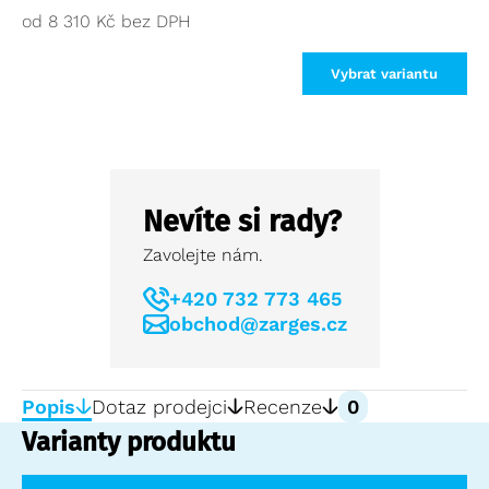
od
8 310
Kč
Vybrat variantu
Nevíte si rady?
Zavolejte nám.
+420 732 773 465
obchod@zarges.cz
Popis
Dotaz prodejci
Recenze
0
Varianty produktu