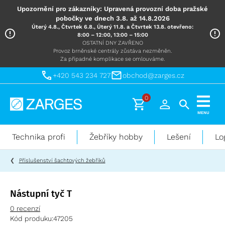
Upozornění pro zákazníky: Upravená provozní doba pražské
pobočky ve dnech 3.8. až 14.8.2026
Úterý 4.8., Čtvrtek 6.8., Úterý 11.8. a Čtvrtek 13.8. otevřeno:
8:00 – 12:00, 13:00 – 15:00
OSTATNÍ DNY ZAVŘENO
Provoz brněnské centrály zůstáva nezměněn.
Za případné komplikace se omlouváme.
+420 543 234 727
obchod@zarges.cz
0
Technika
MENU
pro
práci
Technika profi
Žebříky hobby
Lešení
Lo
ve
výškách
Příslušenství šachtových žebříků
Nástupní tyč T
0 recenzí
Kód produku:
47205