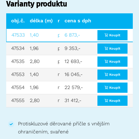
Varianty produktu
obj.č.
délka (m)
materiál
cena s dph
hmotnost (kg)
47533
1,40
pozinkovaná ocel
6 873,-
7,4
Koupit
47534
1,96
pozinkovaná ocel
9 353,-
10,1
Koupit
47535
2,80
pozinkovaná ocel
12 693,-
14,4
Koupit
47553
1,40
nerezová ocel
16 045,-
7,4
Koupit
47554
1,96
nerezová ocel
22 579,-
10,1
Koupit
47555
2,80
nerezová ocel
31 412,-
14,4
Koupit
Protiskluzové děrované příčle s vnějším
ohraničením, svařené