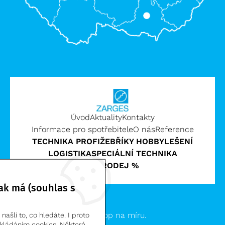
Úvod
Aktuality
Kontakty
Informace pro spotřebitele
O nás
Reference
TECHNIKA PROFI
ŽEBŘÍKY HOBBY
LEŠENÍ
LOGISTIKA
SPECIÁLNÍ TECHNIKA
VÝPRODEJ %
ak má (souhlas s
Zarges CZ, s.r.o. | © 2026
Clevero.
Chytrý eshop na míru.
ašli to, co hledáte. I proto
kládáním cookies. Některé