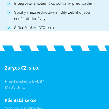
Integrovaná kolejnička ochrany před pádem
Spojky mezi jednotlivými díly žebříku jsou
součástí dodávky
Šířka žebříku 370 mm
Zarges CZ, s.r.o.
Hněvkovského 574/87
61700 Brno
Klientská sekce
Obchodní podmínky