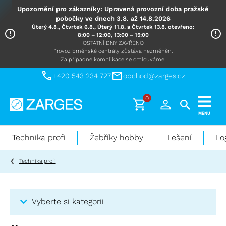
Upozornění pro zákazníky: Upravená provozní doba pražské
pobočky ve dnech 3.8. až 14.8.2026
Úterý 4.8., Čtvrtek 6.8., Úterý 11.8. a Čtvrtek 13.8. otevřeno:
8:00 – 12:00, 13:00 – 15:00
OSTATNÍ DNY ZAVŘENO
Provoz brněnské centrály zůstáva nezměněn.
Za případné komplikace se omlouváme.
+420 543 234 727
obchod@zarges.cz
0
Technika
MENU
pro
práci
Technika profi
Žebříky hobby
Lešení
Lo
ve
výškách
Technika profi
Vyberte si kategorii
Kategorie