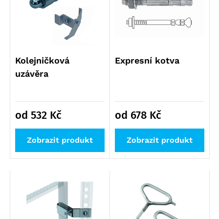
Příslušenství žebříků výprodej
Logistika pro zdravotnictví
Lešení výprodej
Regálové systémy
Modulární organizační vozík MPO
Kolejničková
Expresní kotva
uzávěra
od 532
Kč
od 678
Kč
Zobrazit produkt
Zobrazit produkt