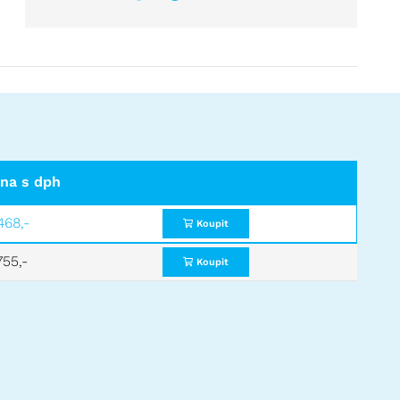
na s dph
468,-
Koupit
755,-
Koupit