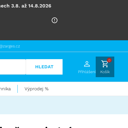
ech 3.8. až 14.8.2026
@zarges.cz
0
HLEDAT
Přihlášení
Košík
hnika
Výprodej %