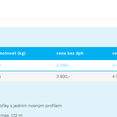
motnost (kg)
cena bez dph
ce
6
2 040,-
2 
6
3 930,-
4 
bříky s jedním nosným profilem
 max. 1,12 m