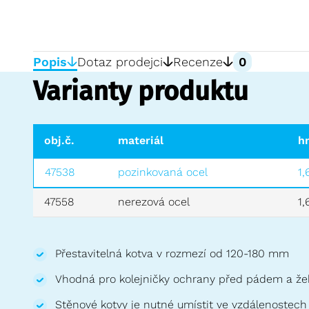
Popis
Dotaz prodejci
Recenze
0
Varianty produktu
obj.č.
materiál
h
47538
pozinkovaná ocel
1,
47558
nerezová ocel
1,
Přestavitelná kotva v rozmezí od 120-180 mm
Vhodná pro kolejničky ochrany před pádem a že
Stěnové kotvy je nutné umístit ve vzdálenostech