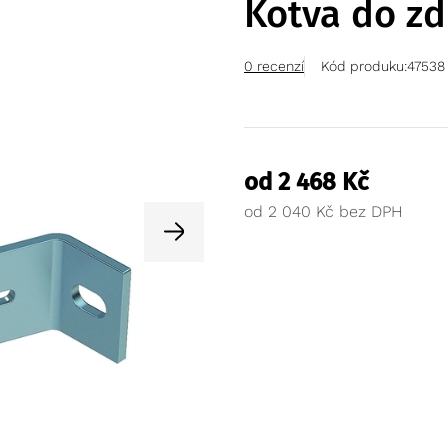
Kotva do zd
0 recenzí
Kód produku:
47538
od
2 468
Kč
od
2 040
Kč