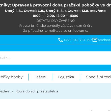
níky: Upravená provozní doba pražské pobočky ve dn
Úterý 4.8., Čtvrtek 6.8., Úterý 11.8. a Čtvrtek 13.8. otevřeno:
8:00 – 12:00, 13:00 – 15:00
OSTATNÍ DNY ZAVŘENO
Provoz brněnské centrály zůstáva nezměněn.
Za případné komplikace se omlouváme.
+420 543 234 727
obchod
ebříky hobby
Lešení
Logistika
Speciální tec
 pádem
Kotva do zdi, přestavitelná