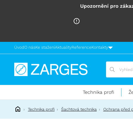
Upozornění pro zákaz
Úvod
O nás
Ke stažení
Aktuality
Reference
Kontakty
Vyhledávání
Vyhledávání
Technika
pro
práci
Technika profi
Ž
ve
výškách
Technika profi
Šachtová technika
Ochrana před