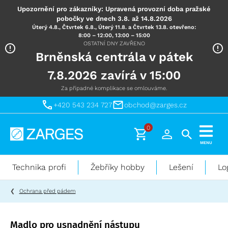
Upozornění pro zákazníky: Upravená provozní doba pražské
pobočky ve dnech 3.8. až 14.8.2026
Úterý 4.8., Čtvrtek 6.8., Úterý 11.8. a Čtvrtek 13.8. otevřeno:
8:00 – 12:00, 13:00 – 15:00
OSTATNÍ DNY ZAVŘENO
Brněnská centrála v pátek
7.8.2026 zavírá v 15:00
Za případné komplikace se omlouváme.
+420 543 234 727
obchod@zarges.cz
0
Technika
MENU
pro
práci
Technika profi
Žebříky hobby
Lešení
Lo
ve
výškách
Ochrana před pádem
Madlo pro usnadnění nástupu