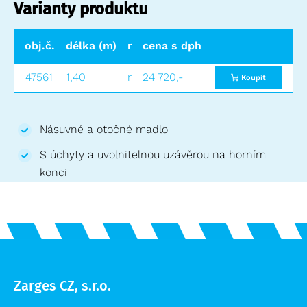
Varianty produktu
obj.č.
délka (m)
materiál
cena s dph
hmotnost (kg)
c
47561
1,40
nerezová ocel
24 720,-
6,8
2
Koupit
Násuvné a otočné madlo
S úchyty a uvolnitelnou uzávěrou na horním
konci
Zarges CZ, s.r.o.