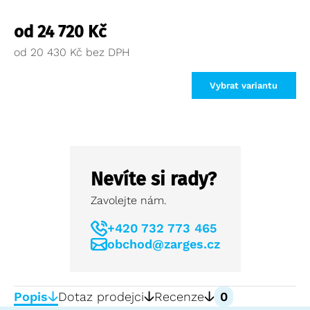
od
24 720
Kč
od
20 430
Kč
Vybrat variantu
Nevíte si rady?
Zavolejte nám.
+420 732 773 465
obchod@zarges.cz
Popis
Dotaz prodejci
Recenze
0