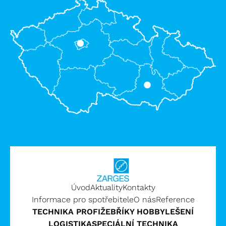
Úvod
Aktuality
Kontakty
Informace pro spotřebitele
O nás
Reference
TECHNIKA PROFI
ŽEBŘÍKY HOBBY
LEŠENÍ
LOGISTIKA
SPECIÁLNÍ TECHNIKA