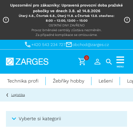
Upozornění pro zákazníky: Upravená provozní doba pražské
pobočky ve dnech 3.8. až 14.8.2026
Úterý 4.8., Čtvrtek 6.8., Úterý 11.8. a Čtvrtek 13.8. otevřeno:
8:00 – 12:00, 13:00 – 15:00
OSTATNÍ DNY ZAVŘENO
Provoz brněnské centrály zůstáva nezměněn.
Za případné komplikace se omlouváme.
+420 543 234 727
obchod@zarges.cz
0
Technika
MENU
pro
práci
Technika profi
Žebříky hobby
Lešení
Lo
ve
výškách
Logistika
Vyberte si kategorii
Kategorie