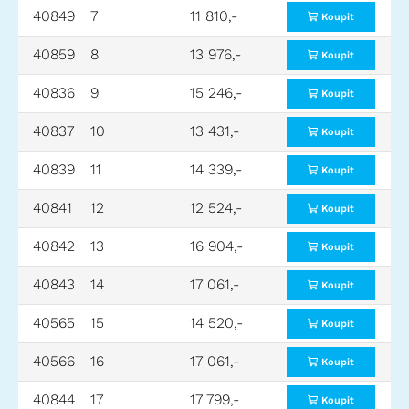
40849
7
11 810,-
600x600x250
Koupit
40859
8
13 976,-
600x600x410
Koupit
40836
9
15 246,-
600x600x610
Koupit
40837
10
13 431,-
650x480x480
Koupit
40839
11
14 339,-
650x610x470
Koupit
40841
12
12 524,-
740x510x410
Koupit
40842
13
16 904,-
740x690x370
Koupit
40843
14
17 061,-
740x690x460
Koupit
40565
15
14 520,-
800x600x410
Koupit
40566
16
17 061,-
800x600x610
Koupit
40844
17
17 799,-
830x530x550
Koupit