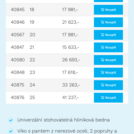
40845
18
17 981,-
950x530x430
Koupit
40846
19
21 623,-
950x690x480
Koupit
40567
20
17 981,-
1000x500x410
Koupit
40847
21
15 633,-
1200x400x180
Koupit
40580
22
26 693,-
1200x800x510
Koupit
40848
23
17 618,-
1400x450x250
Koupit
40875
24
33 263,-
1600x600x495
Koupit
40876
25
41 237,-
1700x800x700
Koupit
Univerzální stohovatelná hliníková bedna
Víko s pantem z nerezové oceli, 2 popruhy a