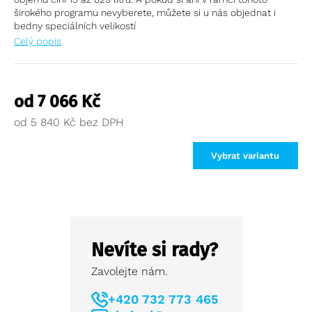
širokého programu nevyberete, můžete si u nás objednat i
bedny speciálních velikostí
Celý popis
od
7 066
Kč
od
5 840
Kč
Vybrat variantu
Nevíte si rady?
Zavolejte nám.
+420 732 773 465