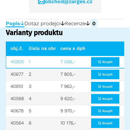
obchod@zarges.cz
Popis
Dotaz prodejci
Recenze
0
Varianty produktu
obj.č.
číslo na obr. 7
cena s dph
vnější rozměry DxŠxV (mm)
40835
1
7 066,-
400x300x180
Koupit
40677
2
7 805,-
400x300x340
Koupit
40810
3
7 962,-
600x400x180
Koupit
40568
4
9 620,-
600x400x250
Koupit
40678
5
9 970,-
600x400x340
Koupit
40564
6
10 176,-
600x400x410
Koupit