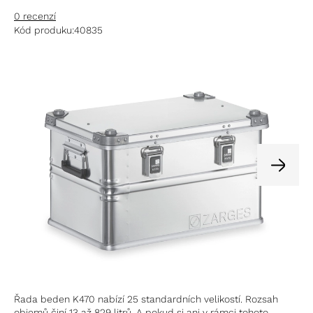
0 recenzí
Kód produku:
40835
Řada beden K470 nabízí 25 standardních velikostí. Rozsah
objemů činí 13 až 829 litrů. A pokud si ani v rámci tohoto