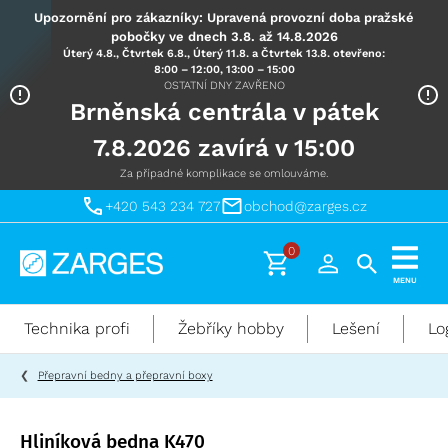
Upozornění pro zákazníky: Upravená provozní doba pražské
pobočky ve dnech 3.8. až 14.8.2026
Úterý 4.8., Čtvrtek 6.8., Úterý 11.8. a Čtvrtek 13.8. otevřeno:
8:00 – 12:00, 13:00 – 15:00
OSTATNÍ DNY ZAVŘENO
Brněnská centrála v pátek
7.8.2026 zavírá v 15:00
Za případné komplikace se omlouváme.
+420 543 234 727
obchod@zarges.cz
0
Technika
MENU
pro
práci
Technika profi
Žebříky hobby
Lešení
Lo
ve
výškách
Přepravní bedny a přepravní boxy
Hliníková bedna K470