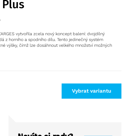
 Plus
0
ARGES vytvořila zcela nový koncept balení: dvojdílný
dá z horního a spodního dílu. Tento jedinečný systém
né výšky, čímž lze dosáhnout velkého množství možných
Vybrat variantu