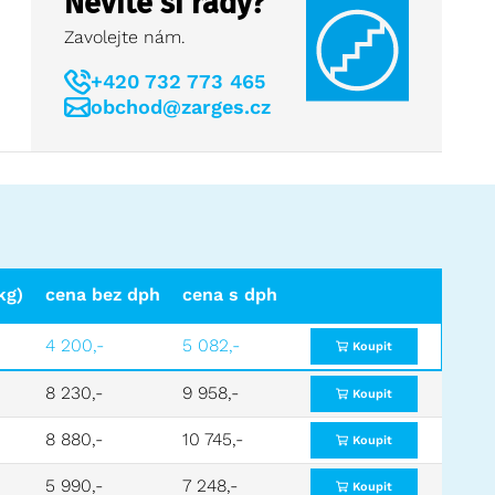
Nevíte si rady?
Zavolejte nám.
+420 732 773 465
obchod@zarges.cz
kg)
cena bez dph
cena s dph
4 200,-
5 082,-
Koupit
8 230,-
9 958,-
Koupit
8 880,-
10 745,-
Koupit
5 990,-
7 248,-
Koupit