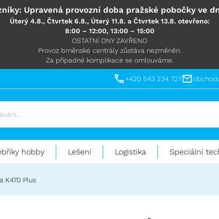
níky: Upravená provozní doba pražské pobočky ve dn
Úterý 4.8., Čtvrtek 6.8., Úterý 11.8. a Čtvrtek 13.8. otevřeno:
8:00 – 12:00, 13:00 – 15:00
OSTATNÍ DNY ZAVŘENO
Provoz brněnské centrály zůstáva nezměněn.
Za případné komplikace se omlouváme.
+420 543 234 727
obchod
ebříky hobby
Lešení
Logistika
Speciální tec
a K470 Plus