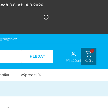
ech 3.8. až 14.8.2026
@zarges.cz
0
HLEDAT
Přihlášení
Košík
hnika
Výprodej %