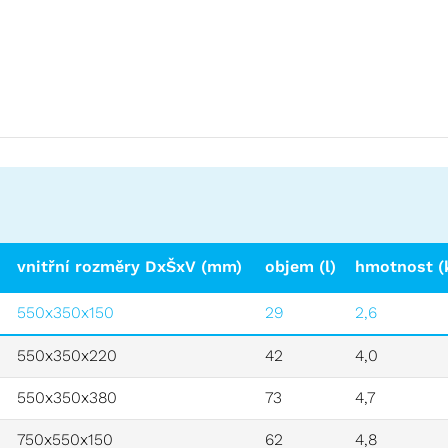
vnitřní rozměry DxŠxV (mm)
objem (l)
hmotnost (
550x350x150
29
2,6
550x350x220
42
4,0
550x350x380
73
4,7
750x550x150
62
4,8