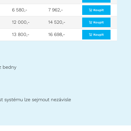
6 580,-
7 962,-
Koupit
12 000,-
14 520,-
Koupit
13 800,-
16 698,-
Koupit
 z bedny
ást systému lze sejmout nezávisle