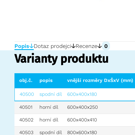
Popis
Dotaz prodejci
Recenze
0
Varianty produktu
obj.č.
popis
vnější rozměry DxŠxV (mm)
40500
spodní díl
600x400x180
40501
horní díl
600x400x250
40502
horní díl
600x400x410
40503
spodní díl
800x600x180