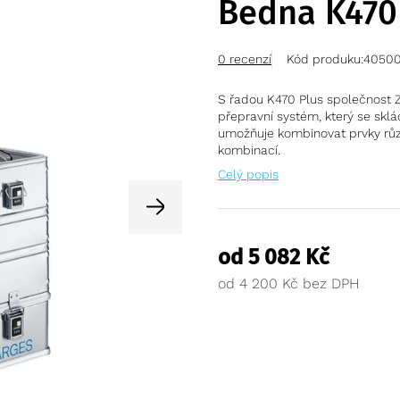
Bedna K470
0 recenzí
Kód produku:
4050
S řadou K470 Plus společnost Z
přepravní systém, který se sklá
umožňuje kombinovat prvky růz
kombinací.
Celý popis
od
5 082
Kč
od
4 200
Kč