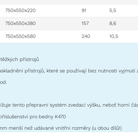
750x550x220
91
5,5
750x550x380
157
8,6
750x550x580
240
10,5
těžkých přístrojů
kladnění přístrojů, které se používají bez nutnosti vyjmutí
pod.
snižuje tento přepravní systém zvedací výšku, neboť horní č
příslušenství pro bedny K470
 mm menší než udávané vnitřní rozměry (u obou dílů!)