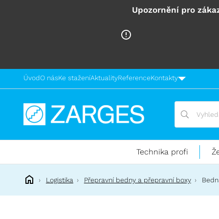
Upozornění pro zákaz
Úvod
O nás
Ke stažení
Aktuality
Reference
Kontakty
Vyhledávání
Vyhledávání
Technika
pro
práci
Technika profi
Ž
ve
výškách
Logistika
Přepravní bedny a přepravní boxy
Bedn