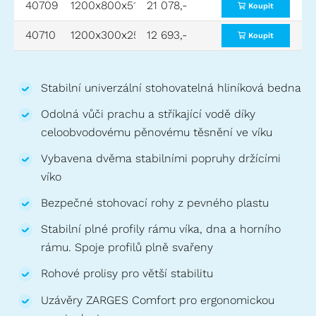
40709
1200x800x510
21 078,-
1150x750x480
Koupit
40710
1200x300x250
12 693,-
1150x250x220
Koupit
Stabilní univerzální stohovatelná hliníková bedna
Odolná vůči prachu a stříkající vodě díky
celoobvodovému pěnovému těsnění ve víku
Vybavena dvěma stabilními popruhy držícími
víko
Bezpečné stohovací rohy z pevného plastu
Stabilní plné profily rámu víka, dna a horního
rámu. Spoje profilů plně svařeny
Rohové prolisy pro větší stabilitu
Uzávěry ZARGES Comfort pro ergonomickou