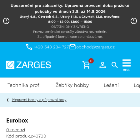
Upozornění pro zákazníky: Upravená provozní doba pražské
pobočky ve dnech 3.8. až 14.8.2026
Úterý 4.8., Čtvrtek 6.8., Úterý 11.8. a Čtvrtek 13.8. otevřeno:
8:00 – 12:00, 13:00 – 15:00
OSTATNÍ DNY ZAVŘENO
Provoz brněnské centrály zůstáva nezměněn.
Za případné komplikace se omlouváme.
+420 543 234 727
obchod@zarges.cz
0
Technika
MENU
pro
práci
Technika profi
Žebříky hobby
Lešení
Lo
ve
výškách
Přepravní bedny a přepravní boxy
Eurobox
0 recenzí
Kód produku:
40700