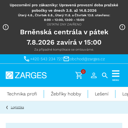
Upozornění pro zákazníky: Upravená provozní doba pražské
pobočky ve dnech 3.8. až 14.8.2026
Úterý 4.8., Čtvrtek 6.8., Úterý 11.8. a Čtvrtek 13.8. otevřeno:
8:00 – 12:00, 13:00 – 15:00
OSTATNÍ DNY ZAVŘENO
Brněnská centrála v pátek
7.8.2026 zavírá v 15:00
Za případné komplikace se omlouváme.
+420 543 234 727
obchod@zarges.cz
0
Technika
MENU
pro
práci
Technika profi
Žebříky hobby
Lešení
Lo
ve
výškách
Logistika