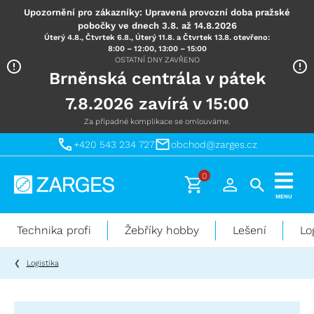
Upozornění pro zákazníky: Upravená provozní doba pražské
pobočky ve dnech 3.8. až 14.8.2026
Úterý 4.8., Čtvrtek 6.8., Úterý 11.8. a Čtvrtek 13.8. otevřeno:
8:00 – 12:00, 13:00 – 15:00
OSTATNÍ DNY ZAVŘENO
Brněnská centrála v pátek
7.8.2026 zavírá v 15:00
Za případné komplikace se omlouváme.
+420 543 234 727
obchod@zarges.cz
0
Technika
MENU
pro
práci
Technika profi
Žebříky hobby
Lešení
Lo
ve
výškách
Logistika