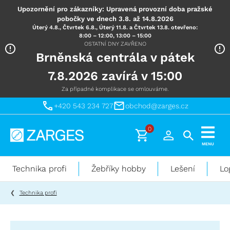
Upozornění pro zákazníky: Upravená provozní doba pražské
pobočky ve dnech 3.8. až 14.8.2026
Úterý 4.8., Čtvrtek 6.8., Úterý 11.8. a Čtvrtek 13.8. otevřeno:
8:00 – 12:00, 13:00 – 15:00
OSTATNÍ DNY ZAVŘENO
Brněnská centrála v pátek
7.8.2026 zavírá v 15:00
Za případné komplikace se omlouváme.
+420 543 234 727
obchod@zarges.cz
0
Technika
MENU
pro
práci
Technika profi
Žebříky hobby
Lešení
Lo
ve
výškách
Technika profi