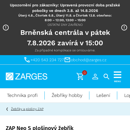
Upozornění pro zákazníky: Upravená provozní doba pražské
pobočky ve dnech 3.8. až 14.8.2026
Úterý 4.8., Čtvrtek 6.8., Úterý 11.8. a Čtvrtek 13.8. otevřeno:
8:00 – 12:00, 13:00 – 15:00
OSTATNÍ DNY ZAVŘENO
Brněnská centrála v pátek
7.8.2026 zavírá v 15:00
Za případné komplikace se omlouváme.
+420 543 234 727
obchod@zarges.cz
0
Technika
MENU
pro
práci
Technika profi
Žebříky hobby
Lešení
Lo
ve
výškách
Žebříky a plošiny ZAP
ZAP Neo S plošinový žebřík