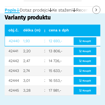
Popis
Dotaz prodejci
Ke stažení
Recenze
0
Varianty produktu
obj.č.
délka (m)
pracovní výška (m)
cena s dph
výška ploši
42440
1,93
2,74
12 693,-
0,74
Koupit
42441
2,20
2,99
13 806,-
0,99
Koupit
42442
2,47
3,24
14 726,-
1,24
Koupit
42443
2,74
3,49
15 633,-
1,49
Koupit
42444
3,01
3,74
16 553,-
1,74
Koupit
42445
3,28
3,99
17 981,-
1,99
Koupit