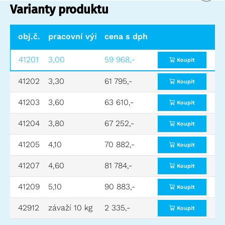
Varianty produktu
obj.č.
pracovní výška (m)
cena s dph
výška plošiny (m)
výš
41201
3,00
59 968,-
1,0
2,0
Koupit
41202
3,30
61 795,-
1,30
2,3
Koupit
41203
3,60
63 610,-
1,60
2,6
Koupit
41204
3,80
67 252,-
1,80
2,8
Koupit
41205
4,10
70 882,-
2,10
3,10
Koupit
41207
4,60
81 784,-
2,60
3,6
Koupit
41209
5,10
90 883,-
3,10
4,10
Koupit
42912
závaží 10 kg
2 335,-
pro 41207 a 41209
-
Koupit