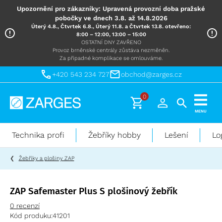
Upozornění pro zákazníky: Upravená provozní doba pražské
pobočky ve dnech 3.8. až 14.8.2026
Úterý 4.8., Čtvrtek 6.8., Úterý 11.8. a Čtvrtek 13.8. otevřeno:
8:00 – 12:00, 13:00 – 15:00
OSTATNÍ DNY ZAVŘENO
Provoz brněnské centrály zůstáva nezměněn.
Za případné komplikace se omlouváme.
+420 543 234 727
obchod@zarges.cz
0
Technika
MENU
pro
práci
Technika profi
Žebříky hobby
Lešení
Lo
ve
výškách
Žebříky a plošiny ZAP
ZAP Safemaster Plus S plošinový žebřík
0 recenzí
Kód produku:
41201