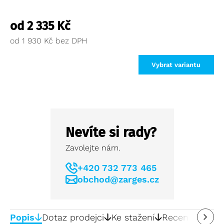
od
2 335
Kč
od
1 930
Kč
Vybrat variantu
Nevíte si rady?
Zavolejte nám.
+420 732 773 465
obchod@zarges.cz
Popis
Dotaz prodejci
Ke stažení
Recenze
0