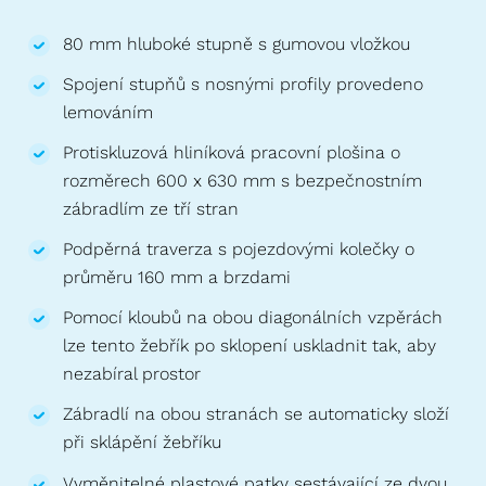
80 mm hluboké stupně s gumovou vložkou
Spojení stupňů s nosnými profily provedeno
lemováním
Protiskluzová hliníková pracovní plošina o
rozměrech 600 x 630 mm s bezpečnostním
zábradlím ze tří stran
Podpěrná traverza s pojezdovými kolečky o
průměru 160 mm a brzdami
Pomocí kloubů na obou diagonálních vzpěrách
lze tento žebřík po sklopení uskladnit tak, aby
nezabíral prostor
Zábradlí na obou stranách se automaticky složí
při sklápění žebříku
Vyměnitelné plastové patky sestávající ze dvou