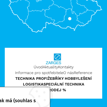
Úvod
Aktuality
Kontakty
Informace pro spotřebitele
O nás
Reference
TECHNIKA PROFI
ŽEBŘÍKY HOBBY
LEŠENÍ
LOGISTIKA
SPECIÁLNÍ TECHNIKA
VÝPRODEJ %
ak má (souhlas s