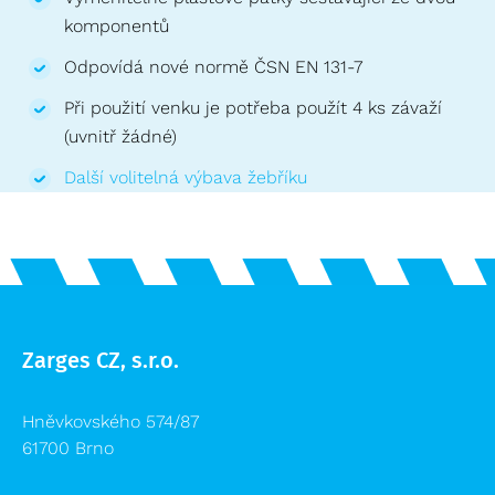
komponentů
Odpovídá nové normě ČSN EN 131-7
Při použití venku je potřeba použít 4 ks závaží
(uvnitř žádné)
Další volitelná výbava žebříku
Zarges CZ, s.r.o.
Hněvkovského 574/87
61700 Brno