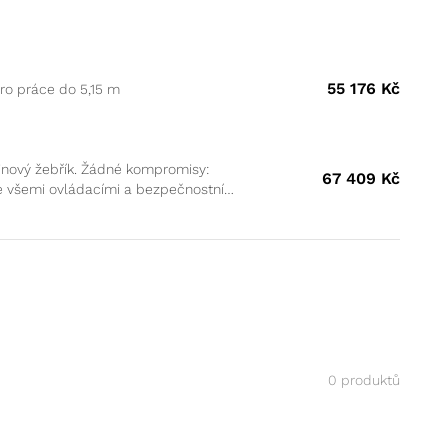
55 176
Kč
pro práce do 5,15 m
inový žebřík. Žádné kompromisy:
67 409
Kč
e všemi ovládacími a bezpečnostními
0 produktů