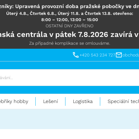
níky: Upravená provozní doba pražské pobočky ve dn
Úterý 4.8., Čtvrtek 6.8., Úterý 11.8. a Čtvrtek 13.8. otevřeno:
8:00 – 12:00, 13:00 – 15:00
OSTATNÍ DNY ZAVŘENO
ská centrála v pátek 7.8.2026 zavírá v
Za případné komplikace se omlouváme.
+420 543 234 727
obchod
ebříky hobby
Lešení
Logistika
Speciální tec