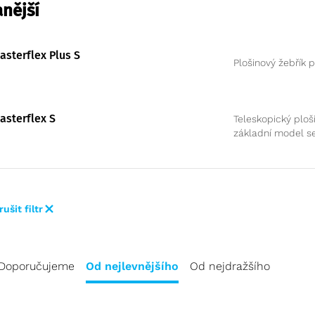
nější
asterflex Plus S
Plošinový žebřík 
asterflex S
Teleskopický ploš
základní model s
výhodami
rušit filtr
Doporučujeme
Od nejlevnějšího
Od nejdražšího