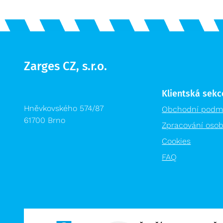
Modulární organizační vozík
MPO
Zarges CZ, s.r.o.
Klientská sekc
Hněvkovského 574/87
Obchodní podm
61700 Brno
Zpracování osob
Cookies
FAQ