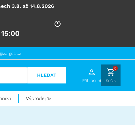
ech 3.8. až 14.8.2026
 15:00
@zarges.cz
0
HLEDAT
Přihlášení
Košík
hnika
Výprodej %