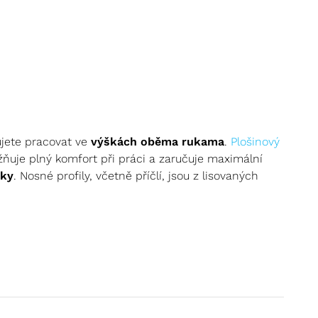
jete pracovat ve
výškách oběma rukama
.
Plošinový
žňuje plný komfort při práci a zaručuje maximální
tky
. Nosné profily, včetně příčlí, jsou z lisovaných
které kombinují výhody
žebříku
a
lešení
. Tyto
 vysoká místa a zároveň jim poskytovaly stabilní a
AP Zarges
jsou vyrobeny z kvalitních materiálů, jako
 sadou koleček pro
snadnou manipulaci,
pevné zábradlí zajišťuje
maximální bezpečnost při