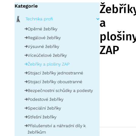
Žebřík
Kategorie
a
Technika profi
Opěrné žebříky
plošin
Regálové žebříky
ZAP
Výsuvné žebříky
Víceúčelové žebříky
Žebříky s plošin
Žebříky a plošiny ZAP
žebřík
je často 
Stojací žebříky jednostranné
bezpečnost. Opti
Stojací žebříky oboustranné
profilů, takže d
více informací
Bezpečnostní schůdky a podesty
Žebříky
a
plošin
Podestové žebříky
plošinové žebří
Speciální žebříky
bezpečné praco
je hliník nebo o
Střešní žebříky
samoaretační vý
Příslušenství a náhradní díly k
práci.
žebříkům