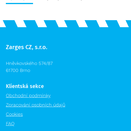
Příslušenství žebříků výprodej
Logistika pro zdravotnictví
Lešení výprodej
Regálové systémy
Modulární organizační vozík MPO
Zarges CZ, s.r.o.
Hněvkovského 574/87
61700 Brno
Klientská sekce
Obchodní podmínky
Zpracování osobních údajů
Cookies
FAQ