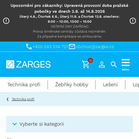
Upozornění pro zákazníky: Upravená provozní doba pražské
pobočky ve dnech 3.8. až 14.8.2026
Úterý 4.8., Čtvrtek 6.8., Úterý 11.8. a Čtvrtek 13.8. otevřeno:
8:00 – 12:00, 13:00 – 15:00
OSTATNÍ DNY ZAVŘENO
Provoz brněnské centrály zůstává nezměněn.
Za případné komplikace se omlouváme.
+420 543 234 727
obchod@zarges.cz
0
Technika
MENU
pro
práci
Technika profi
Žebříky hobby
Lešení
Lo
ve
výškách
Technika profi
Vyberte si kategorii
Kategorie