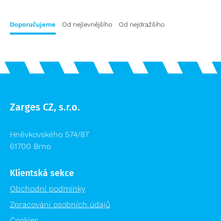
Přepravní vozíky
Plošiny a schody výprodej
Speciální bedny
Doporučujeme
Od nejlevnějšího
Od nejdražšího
Příslušenství žebříků výprodej
Logistika pro zdravotnictví
Lešení výprodej
Regálové systémy
Modulární organizační vozík MPO
Zarges CZ, s.r.o.
Hněvkovského 574/87
61700 Brno
Klientská sekce
Obchodní podmínky
Zpracování osobních údajů
Cookies