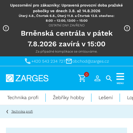
Upozornění pro zákazníky: Upravená provozní doba pražské
pobočky ve dnech 3.8. až 14.8.2026
Úterý 4.8., Čtvrtek 6.8., Úterý 11.8. a Čtvrtek 13.8. otevřeno:
8:00 – 12:00, 13:00 – 15:00
OSTATNÍ DNY ZAVŘENO
Brněnská centrála v pátek
7.8.2026 zavírá v 15:00
Za případné komplikace se omlouváme.
+420 543 234 727
obchod@zarges.cz
0
Technika
MENU
pro
práci
Technika profi
Žebříky hobby
Lešení
Lo
ve
výškách
Technika profi