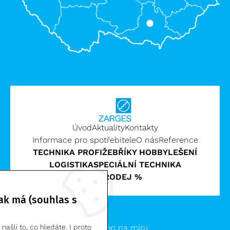
Úvod
Aktuality
Kontakty
Informace pro spotřebitele
O nás
Reference
TECHNIKA PROFI
ŽEBŘÍKY HOBBY
LEŠENÍ
LOGISTIKA
SPECIÁLNÍ TECHNIKA
VÝPRODEJ %
ak má (souhlas s
Zarges CZ, s.r.o. | © 2026
Clevero.
Chytrý eshop na míru.
ašli to, co hledáte. I proto