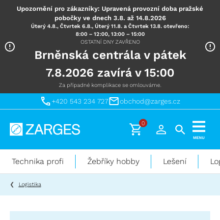
Upozornění pro zákazníky: Upravená provozní doba pražské
pobočky ve dnech 3.8. až 14.8.2026
Úterý 4.8., Čtvrtek 6.8., Úterý 11.8. a Čtvrtek 13.8. otevřeno:
8:00 – 12:00, 13:00 – 15:00
OSTATNÍ DNY ZAVŘENO
Brněnská centrála v pátek
7.8.2026 zavírá v 15:00
Za případné komplikace se omlouváme.
+420 543 234 727
obchod@zarges.cz
0
Technika
MENU
pro
práci
Technika profi
Žebříky hobby
Lešení
Lo
ve
výškách
Logistika