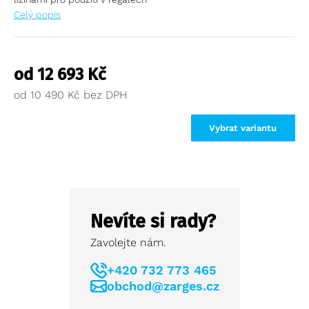
Celý popis
od
12 693
Kč
od
10 490
Kč
Vybrat variantu
Nevíte si rady?
Zavolejte nám.
+420 732 773 465
obchod@zarges.cz