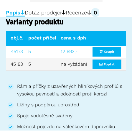
Popis
Dotaz prodejci
Recenze
0
Varianty produktu
obj.č.
počet příček
cena s dph
nosnost (kg)
rozměry DxŠx
45173
5
12 693,-
1000
1200x800x150
Koupit
45183
5
na vyžádání
1000
1200x1000x150
Poptat
Rám a příčky z uzavřených hliníkových profilů s
vysokou pevností a odolností proti korozi
Ližiny s podpěrou uprostřed
Spoje vodotěsně svařeny
Možnost pojezdu na válečkovém dopravníku