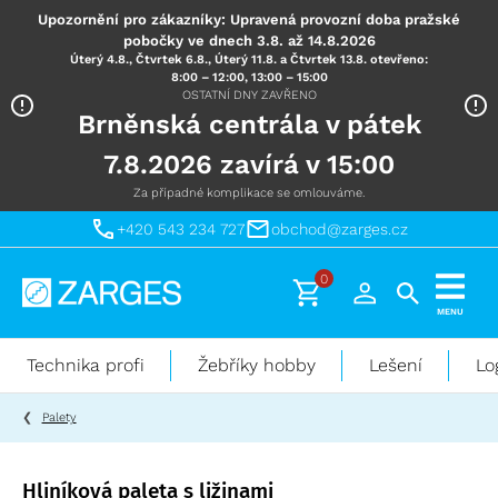
Upozornění pro zákazníky: Upravená provozní doba pražské
pobočky ve dnech 3.8. až 14.8.2026
Úterý 4.8., Čtvrtek 6.8., Úterý 11.8. a Čtvrtek 13.8. otevřeno:
8:00 – 12:00, 13:00 – 15:00
OSTATNÍ DNY ZAVŘENO
Brněnská centrála v pátek
7.8.2026 zavírá v 15:00
Za případné komplikace se omlouváme.
+420 543 234 727
obchod@zarges.cz
0
Technika
MENU
pro
práci
Technika profi
Žebříky hobby
Lešení
Lo
ve
výškách
Palety
Hliníková paleta s ližinami