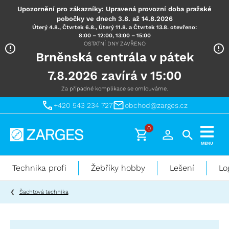
Upozornění pro zákazníky: Upravená provozní doba pražské
pobočky ve dnech 3.8. až 14.8.2026
Úterý 4.8., Čtvrtek 6.8., Úterý 11.8. a Čtvrtek 13.8. otevřeno:
8:00 – 12:00, 13:00 – 15:00
OSTATNÍ DNY ZAVŘENO
Brněnská centrála v pátek
7.8.2026 zavírá v 15:00
Za případné komplikace se omlouváme.
+420 543 234 727
obchod@zarges.cz
0
Technika
MENU
pro
práci
Technika profi
Žebříky hobby
Lešení
Lo
ve
výškách
Šachtová technika