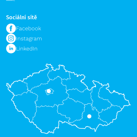
Přepravní vozíky
Plošiny a schody výprodej
Speciální bedny
Sociální sítě
Příslušenství žebříků výprodej
Logistika pro zdravotnictví
Lešení výprodej
Facebook
Regálové systémy
Instagram
Modulární organizační vozík MPO
LinkedIn