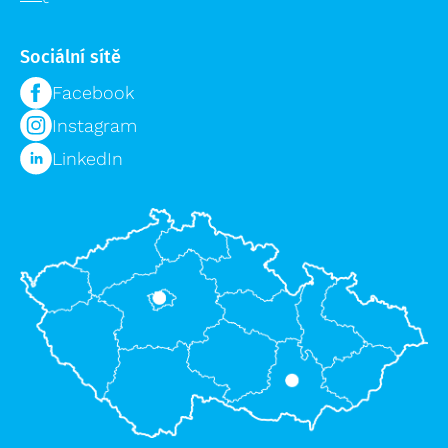
Přepravní vozíky
Plošiny a schody výprodej
Speciální bedny
Sociální sítě
Příslušenství žebříků výprodej
Logistika pro zdravotnictví
Lešení výprodej
Facebook
Regálové systémy
Instagram
Modulární organizační vozík MPO
LinkedIn