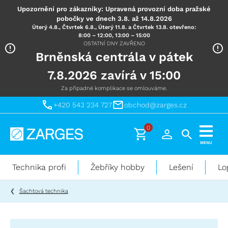
Upozornění pro zákazníky: Upravená provozní doba pražské
pobočky ve dnech 3.8. až 14.8.2026
Úterý 4.8., Čtvrtek 6.8., Úterý 11.8. a Čtvrtek 13.8. otevřeno:
8:00 – 12:00, 13:00 – 15:00
OSTATNÍ DNY ZAVŘENO
Brněnská centrála v pátek
7.8.2026 zavírá v 15:00
Za případné komplikace se omlouváme.
+420 543 234 727
obchod@zarges.cz
0
Technika
MENU
pro
práci
Technika profi
Žebříky hobby
Lešení
Lo
ve
výškách
Šachtová technika