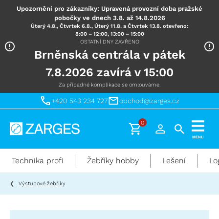
Upozornění pro zákazníky: Upravená provozní doba pražské
pobočky ve dnech 3.8. až 14.8.2026
Úterý 4.8., Čtvrtek 6.8., Úterý 11.8. a Čtvrtek 13.8. otevřeno:
8:00 – 12:00, 13:00 – 15:00
OSTATNÍ DNY ZAVŘENO
Brněnská centrála v pátek
7.8.2026 zavírá v 15:00
Za případné komplikace se omlouváme.
+420 543 234 727
obchod@zarges.cz
0
Technika
MENU
pro
práci
Technika profi
Žebříky hobby
Lešení
Lo
ve
výškách
Výstupové žebříky