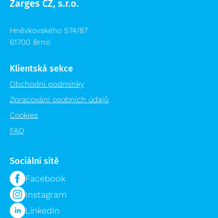
Zarges CZ, s.r.o.
Přepravní vozíky
Plošiny a schody výprodej
Speciální bedny
Příslušenství žebříků výprodej
Hněvkovského 574/87
Logistika pro zdravotnictví
61700 Brno
Lešení výprodej
Regálové systémy
Modulární organizační vozík MPO
Klientská sekce
Obchodní podmínky
Zpracování osobních údajů
Cookies
FAQ
Sociální sítě
Facebook
Instagram
LinkedIn