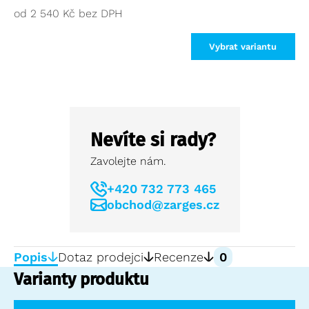
od
2 540
Kč
Vybrat variantu
Nevíte si rady?
Zavolejte nám.
+420 732 773 465
obchod@zarges.cz
Popis
Dotaz prodejci
Recenze
0
Varianty produktu