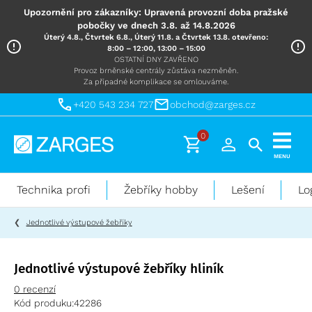
Upozornění pro zákazníky: Upravená provozní doba pražské
pobočky ve dnech 3.8. až 14.8.2026
Úterý 4.8., Čtvrtek 6.8., Úterý 11.8. a Čtvrtek 13.8. otevřeno:
8:00 – 12:00, 13:00 – 15:00
OSTATNÍ DNY ZAVŘENO
Provoz brněnské centrály zůstáva nezměněn.
Za případné komplikace se omlouváme.
+420 543 234 727
obchod@zarges.cz
0
Technika
MENU
pro
práci
Technika profi
Žebříky hobby
Lešení
Lo
ve
výškách
Jednotlivé výstupové žebříky
Jednotlivé výstupové žebříky hliník
0 recenzí
Kód produku:
42286