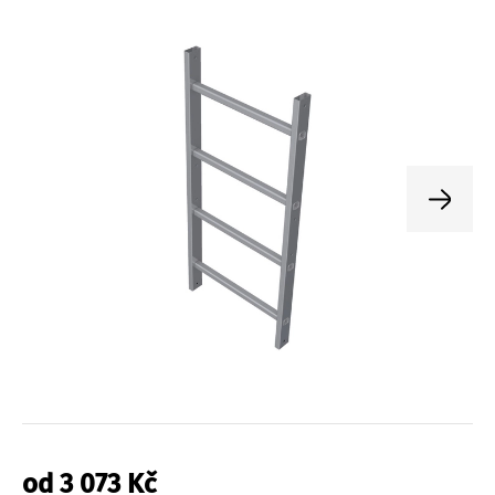
od
3 073
Kč