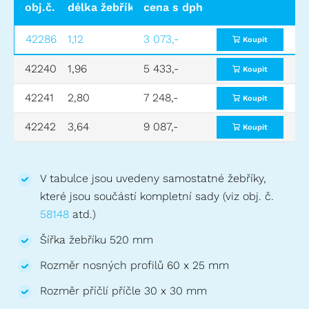
obj.č.
délka žebříku (m)
cena s dph
materiál
počet příčlí
42286
1,12
3 073,-
hliník
4
Koupit
42240
1,96
5 433,-
hliník
7
Koupit
42241
2,80
7 248,-
hliník
10
Koupit
42242
3,64
9 087,-
hliník
13
7
Koupit
V tabulce jsou uvedeny samostatné žebříky,
které jsou součástí kompletní sady (viz obj. č.
58148
atd.)
Šířka žebříku 520 mm
Rozměr nosných profilů 60 x 25 mm
Rozměr příčlí příčle 30 x 30 mm