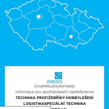
Úvod
Aktuality
Kontakty
Informace pro spotřebitele
O nás
Reference
TECHNIKA PROFI
ŽEBŘÍKY HOBBY
LEŠENÍ
LOGISTIKA
SPECIÁLNÍ TECHNIKA