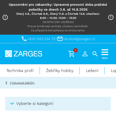
Upozornění pro zákazníky: Upravená provozní doba pražské
pobočky ve dnech 3.8. až 14.8.2026
Úterý 4.8., Čtvrtek 6.8., Úterý 11.8. a Čtvrtek 13.8. otevřeno:
8:00 – 12:00, 13:00 – 15:00
OSTATNÍ DNY ZAVŘENO
Provoz brněnské centrály zůstáva nezměněn.
Za případné komplikace se omlouváme.
+420 543 234 727
obchod@zarges.cz
0
Technika
MENU
pro
práci
Technika profi
Žebříky hobby
Lešení
Lo
ve
výškách
Výstupové žebříky
Vyberte si kategorii
Kategorie