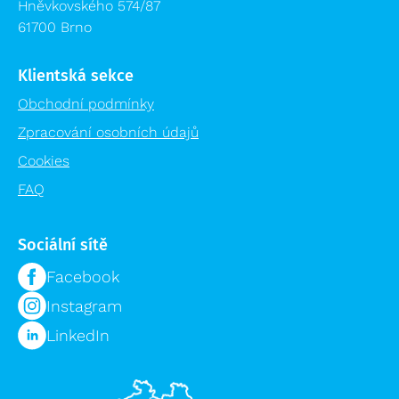
Příslušenství žebříků výprodej
Hněvkovského 574/87
Logistika pro zdravotnictví
61700 Brno
Lešení výprodej
Regálové systémy
Modulární organizační vozík MPO
Klientská sekce
Obchodní podmínky
Zpracování osobních údajů
Cookies
FAQ
Sociální sítě
Facebook
Instagram
LinkedIn