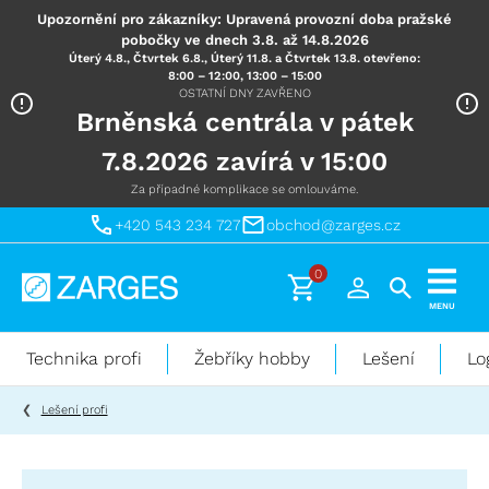
Upozornění pro zákazníky: Upravená provozní doba pražské
pobočky ve dnech 3.8. až 14.8.2026
Úterý 4.8., Čtvrtek 6.8., Úterý 11.8. a Čtvrtek 13.8. otevřeno:
8:00 – 12:00, 13:00 – 15:00
OSTATNÍ DNY ZAVŘENO
Brněnská centrála v pátek
7.8.2026 zavírá v 15:00
Za případné komplikace se omlouváme.
+420 543 234 727
obchod@zarges.cz
0
Technika
MENU
pro
práci
Technika profi
Žebříky hobby
Lešení
Lo
ve
výškách
Lešení profi