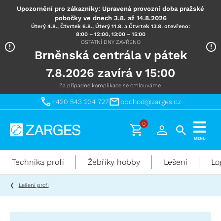
Upozornění pro zákazníky: Upravená provozní doba pražské
pobočky ve dnech 3.8. až 14.8.2026
Úterý 4.8., Čtvrtek 6.8., Úterý 11.8. a Čtvrtek 13.8. otevřeno:
8:00 – 12:00, 13:00 – 15:00
OSTATNÍ DNY ZAVŘENO
Brněnská centrála v pátek
7.8.2026 zavírá v 15:00
Za případné komplikace se omlouváme.
+420 543 234 727
obchod@zarges.cz
0
Technika
MENU
pro
práci
Technika profi
Žebříky hobby
Lešení
Lo
ve
výškách
Lešení profi