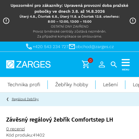
Upozornění pro zákazníky: Upravená provozní doba pražské
pobočky ve dnech 3.8. až 14.8.2026
Úterý 4.8., Čtvrtek 6.8., Úterý 11.8. a Čtvrtek 13.8. otevřeno:
8:00 – 12:00, 13:00 – 15:00
OSTATNÍ DNY ZAVŘENO
Provoz brněnské centrály zůstává nezměněn.
Za případné komplikace se omlouváme.
+420 543 234 727
obchod@zarges.cz
0
Technika
MENU
pro
práci
Technika profi
Žebříky hobby
Lešení
Lo
ve
výškách
Regálové žebříky
Závěsný regálový žebřík Comfortstep LH
0 recenzí
Kód produku:
41402