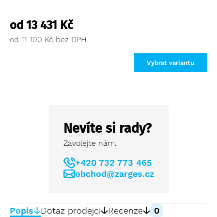
od
13 431
Kč
od
11 100
Kč
Vybrat variantu
Nevíte si rady?
Zavolejte nám.
+420 732 773 465
obchod@zarges.cz
Popis
Dotaz prodejci
Recenze
0