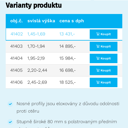
Varianty produktu
obj.č.
svislá výška (H) od-do (m)
cena s dph
počet stupňů
41402
1,45-1,69
13 431,-
6
Koupit
41403
1,70-1,94
14 895,-
7
Koupit
41404
1,95-2,19
15 984,-
8
Koupit
41405
2,20-2,44
16 698,-
9
Koupit
41406
2,45-2,69
18 525,-
10
Koupit
Nosné profily jsou eloxovány z důvodu odolnosti
proti otěru
Stupně široké 80 mm s polstrovaným předním