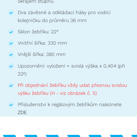
okrajem stupňů
Dva závěsné a odkládací háky pro vodící
kolejničku do průměru 36 mm
Sklon žebříku: 22°
Vnitřní šířka: 330 mm
Vnější šířka: 380 mm
Upozornění: vyložení = svislá výška x 0,404 (při
22º)
Při objednání žebříku vždy udat přesnou svislou
výšku žebříku (H - viz obrázek č. 5)
Příslušenství k regálovým žebříkům naleznete
ZDE