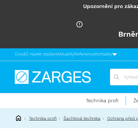
Upozornění pro zákaz
Brněn
Úvod
O nás
Ke stažení
Aktuality
Reference
Kontakty
Vyhledávání
Vyhledávání
Technika
pro
práci
Technika profi
Ž
ve
výškách
Technika profi
Šachtová technika
Ochrana před