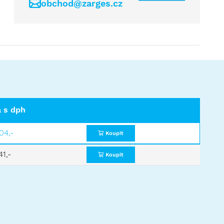
obchod@zarges.cz
 s dph
04,-
Koupit
41,-
Koupit