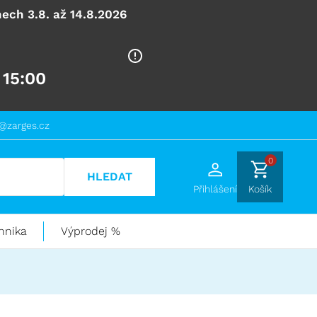
ech 3.8. až 14.8.2026
 15:00
@zarges.cz
0
HLEDAT
Přihlášení
Košík
hnika
Výprodej %