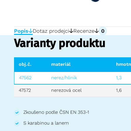
Popis
Dotaz prodejci
Recenze
0
Varianty produktu
obj.č.
materiál
hmotn
47562
nerez/hliník
1,3
47572
nerezová ocel
1,6
Zkoušeno podle ČSN EN 353-1
S karabinou a lanem