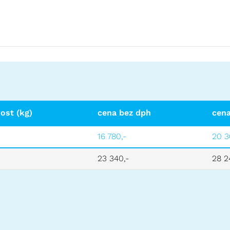
ost (kg)
cena bez dph
cena
16 780,-
20 3
23 340,-
28 2