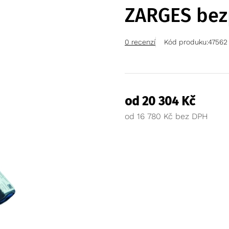
ZARGES bez
0 recenzí
Kód produku:
47562
od
20 304
Kč
od
16 780
Kč