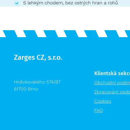
S lehkým chodem, bez ostrých hran a rohů
Zarges CZ, s.r.o.
Klientská sekc
Hněvkovského 574/87
Obchodní podm
61700 Brno
Zpracování osob
Cookies
FAQ