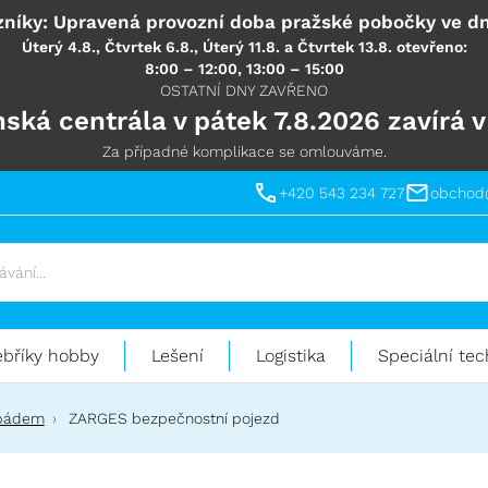
níky: Upravená provozní doba pražské pobočky ve dn
Úterý 4.8., Čtvrtek 6.8., Úterý 11.8. a Čtvrtek 13.8. otevřeno:
8:00 – 12:00, 13:00 – 15:00
OSTATNÍ DNY ZAVŘENO
ská centrála v pátek 7.8.2026 zavírá v
Za případné komplikace se omlouváme.
+420 543 234 727
obchod
ebříky hobby
Lešení
Logistika
Speciální tec
 pádem
ZARGES bezpečnostní pojezd