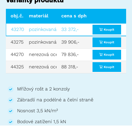
obj.č.
materiál
cena s dph
rozměry ŠxH (mm)
hmot
43270
pozinkovaná ocel
33 372,-
800x860
75,0
Koupit
43275
pozinkovaná ocel
39 906,-
940x1000
86,0
Koupit
44270
nerezová ocel
79 836,-
800x860
75,0
Koupit
44325
nerezová ocel
88 318,-
940x1000
86,0
Koupit
Mřížový rošt a 2 konzoly
Zábradlí na podélné a čelní straně
Nosnost 3,5 kN/m²
Bodové zatížení 1,5 kN