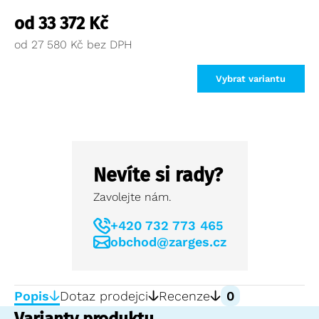
od
33 372
Kč
od
27 580
Kč
Vybrat variantu
Nevíte si rady?
Zavolejte nám.
+420 732 773 465
obchod@zarges.cz
Popis
Dotaz prodejci
Recenze
0
Varianty produktu