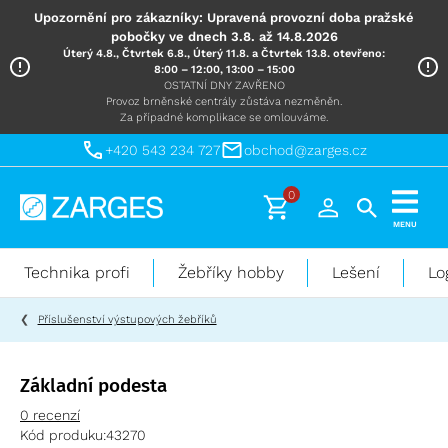
Upozornění pro zákazníky: Upravená provozní doba pražské
pobočky ve dnech 3.8. až 14.8.2026
Úterý 4.8., Čtvrtek 6.8., Úterý 11.8. a Čtvrtek 13.8. otevřeno:
8:00 – 12:00, 13:00 – 15:00
OSTATNÍ DNY ZAVŘENO
Provoz brněnské centrály zůstáva nezměněn.
Za případné komplikace se omlouváme.
+420 543 234 727
obchod@zarges.cz
0
Technika
MENU
pro
práci
Technika profi
Žebříky hobby
Lešení
Lo
ve
výškách
Příslušenství výstupových žebříků
Základní podesta
0 recenzí
Kód produku:
43270