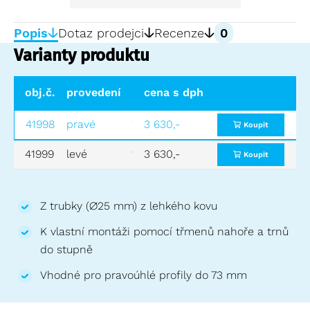
Popis
Dotaz prodejci
Recenze
0
Varianty produktu
obj.č.
provedení
hmotnost (kg)
cena s dph
cena bez dph
41998
pravé
1,0
3 630,-
3 000,-
Koupit
41999
levé
1,0
3 630,-
3 000,-
Koupit
Z trubky (∅25 mm) z lehkého kovu
K vlastní montáži pomocí třmenů nahoře a trnů
do stupně
Vhodné pro pravoúhlé profily do 73 mm