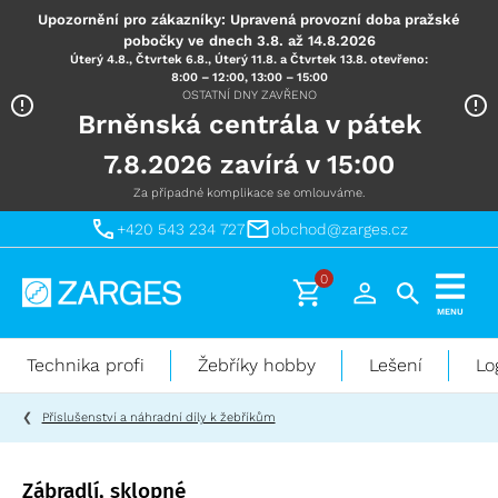
Upozornění pro zákazníky: Upravená provozní doba pražské
pobočky ve dnech 3.8. až 14.8.2026
Úterý 4.8., Čtvrtek 6.8., Úterý 11.8. a Čtvrtek 13.8. otevřeno:
8:00 – 12:00, 13:00 – 15:00
OSTATNÍ DNY ZAVŘENO
Brněnská centrála v pátek
7.8.2026 zavírá v 15:00
Za případné komplikace se omlouváme.
+420 543 234 727
obchod@zarges.cz
0
Technika
MENU
pro
práci
Technika profi
Žebříky hobby
Lešení
Lo
ve
výškách
Příslušenství a náhradní díly k žebříkům
Zábradlí, sklopné