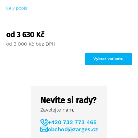
Celý popis
od
3 630
Kč
od
3 000
Kč
Vybrat variantu
Nevíte si rady?
Zavolejte nám.
+420 732 773 465
obchod@zarges.cz