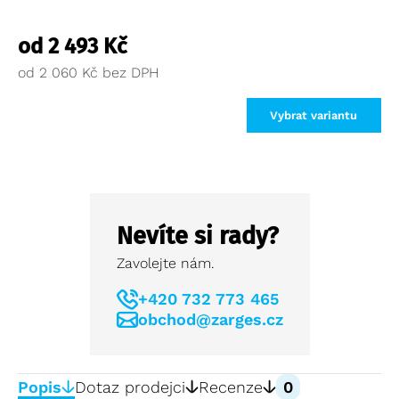
od
2 493
Kč
od
2 060
Kč
Vybrat variantu
Nevíte si rady?
Zavolejte nám.
+420 732 773 465
obchod@zarges.cz
Popis
Dotaz prodejci
Recenze
0