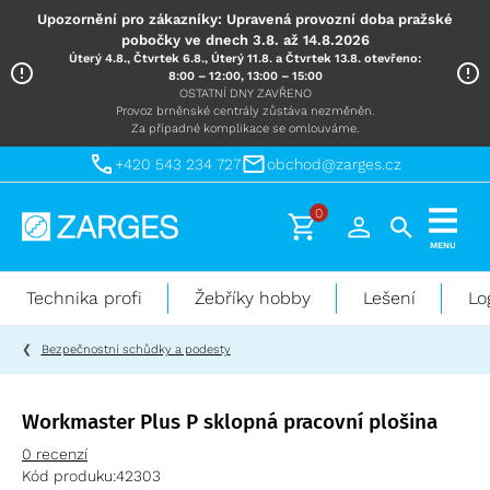
Upozornění pro zákazníky: Upravená provozní doba pražské
pobočky ve dnech 3.8. až 14.8.2026
Úterý 4.8., Čtvrtek 6.8., Úterý 11.8. a Čtvrtek 13.8. otevřeno:
8:00 – 12:00, 13:00 – 15:00
OSTATNÍ DNY ZAVŘENO
Provoz brněnské centrály zůstáva nezměněn.
Za případné komplikace se omlouváme.
+420 543 234 727
obchod@zarges.cz
0
Technika
MENU
pro
práci
Technika profi
Žebříky hobby
Lešení
Lo
ve
výškách
Bezpečnostní schůdky a podesty
Workmaster Plus P sklopná pracovní plošina
0 recenzí
Kód produku:
42303