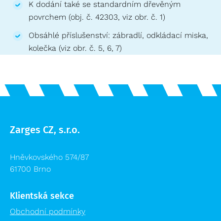
K dodání také se standardním dřevěným
povrchem (obj. č. 42303, viz obr. č. 1)
Obsáhlé příslušenství: zábradlí, odkládací miska,
kolečka (viz obr. č. 5, 6, 7)
Zarges CZ, s.r.o.
Hněvkovského 574/87
61700 Brno
Klientská sekce
Obchodní podmínky