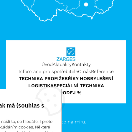
Úvod
Aktuality
Kontakty
Informace pro spotřebitele
O nás
Reference
TECHNIKA PROFI
ŽEBŘÍKY HOBBY
LEŠENÍ
LOGISTIKA
SPECIÁLNÍ TECHNIKA
VÝPRODEJ %
ak má (souhlas s
Zarges CZ, s.r.o. | © 2026
Clevero.
Chytrý eshop na míru.
ašli to, co hledáte. I proto
kládáním cookies. Některé