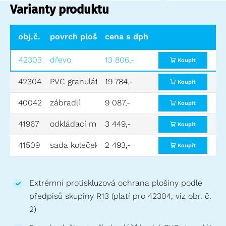
Varianty produktu
obj.č.
povrch plošiny
cena s dph
42303
dřevo
13 806,-
Koupit
42304
PVC granulát R13
19 784,-
Koupit
40042
zábradlí
9 087,-
Koupit
41967
odkládací miska (pouze v kombinaci se zábrad
3 449,-
Koupit
41509
sada koleček
2 493,-
Koupit
Extrémní protiskluzová ochrana plošiny podle
předpisů skupiny R13 (platí pro 42304, viz obr. č.
2)