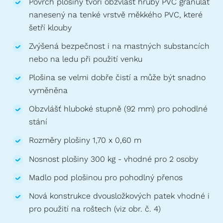
Povrch plošiny tvoří obzvlášť hrubý PVC granulát
nanesený na tenké vrstvě měkkého PVC, které
šetří klouby
Zvýšená bezpečnost i na mastných substancích
nebo na ledu při použití venku
Plošina se velmi dobře čistí a může být snadno
vyměněna
Obzvlášť hluboké stupně (92 mm) pro pohodlné
stání
Rozměry plošiny 1,70 x 0,60 m
Nosnost plošiny 300 kg - vhodné pro 2 osoby
Madlo pod plošinou pro pohodlný přenos
Nová konstrukce dvousložkových patek vhodné i
pro použití na roštech (viz obr. č. 4)